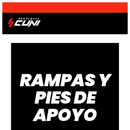
¡Envios a domicilio
a toda la Península
!
Remolques OUTLET
Sobre nosotros
RAMPAS Y
PIES DE
APOYO