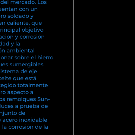
 del mercado. Los
uentan con un
ero soldado y
en caliente, que
incipal objetivo
dación y corrosión
ad y la
ón ambiental
nar sobre el hierro.
es sumergibles,
sistema de eje
eite que está
otegido totalmente
ro aspecto a
los remolques Sun-
luces a prueba de
njunto de
e acero inoxidable
a la corrosión de la