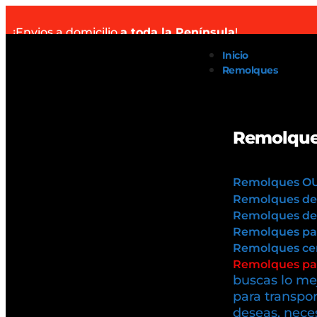
¡Envios a domicilio
a toda la Península
!
Inicio
Remolques
Remolque
Remolques O
Remolques de
Remolques de 
Remolques pa
Remolques cer
Remolques par
buscas lo mej
para transpor
deseas, neces