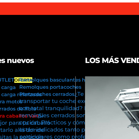
s nuevos
LOS MÁS VEN
UTLET
Remolques basculantes hidráulicos
OFERTA
Remolques portacoches
 carga
¿Te gustaría
Portacoches cerrados
carga reforzada
transportar tu coche exclusivo
ra motos
con total tranquilidad? Los
rados de fibra
remolques cerrados son tu mejor
Si
a caballos Van
opción. Prácticos y cómodos,
or para tu caballo
están indicados tanto para usos
tarlo allá donde
particulares como profesionales.
itas la solución