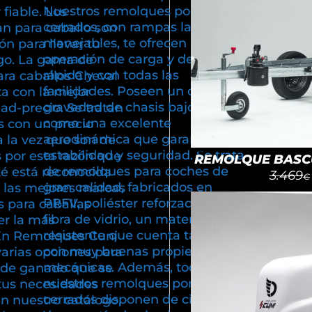
Nuestros remolques portacoches
fiable. Los
cerrados, con rampas largas y
n para caballo son
manejables, te ofrecen una
ón para llevar tu
operación de carga y descarga,
go. La gama de
rápida y con todas las
ra caballos Cheval
facilidades. Poseen un centro de
ta con la mejor
gravedad de chasis bajo, así
dad-precio. Se tratan
como una excelente
 con un precio
aerodinámica que garantiza
a la vez que son de
estabilidad y seguridad. Se trata
 por esta razón que
REMOLQUE BASCU
de remolques para coches de
té está reconocida
3.469
€
gran calidad, fabricados en
 las mejores marcas
PRFV, poliéster reforzado con
 para caballas
fibra de vidrio, un material
r la más
resistente que cuenta también
En Remolques Cuni
con muy buenas propiedades
varias opciones para
mecánicas. Además, todos
e de ganado que se
nuestros remolques portacoches
tus necesidades
cerrados disponen de cinco años
En nuestro catálogo,