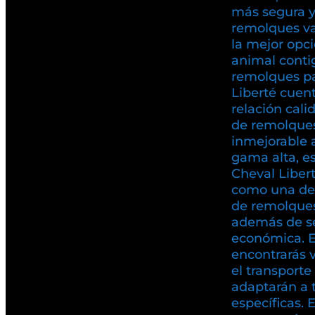
más segura y 
remolques va
la mejor opci
animal conti
remolques pa
Liberté cuen
relación cali
de remolques
inmejorable 
gama alta, es
Cheval Liber
como una de
de remolques
además de se
económica. 
encontrarás 
el transport
adaptarán a 
específicas. 