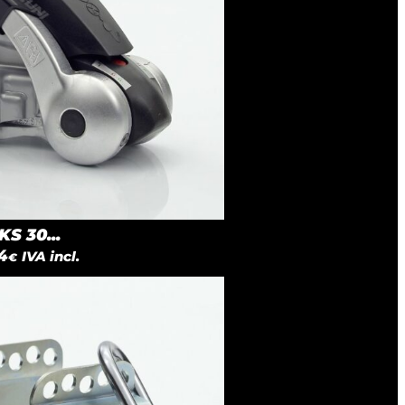
S 30...
4
IVA incl.
€