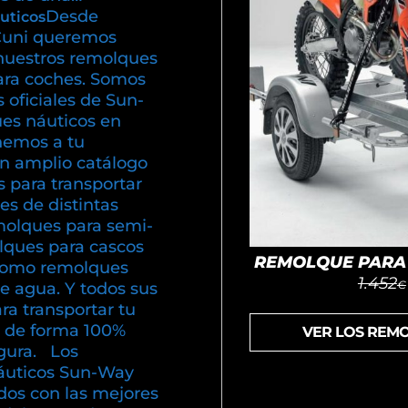
Desde
uticos
uni queremos
nuestros remolques
ara coches. Somos
s oficiales de Sun-
es náuticos en
emos a tu
un amplio catálogo
 para transportar
s de distintas
olques para semi-
olques para cascos
REMOLQUE PARA 
í como remolques
1.452
€
e agua. Y todos sus
ra transportar tu
 de forma 100%
VER LOS REM
gura. Los
áuticos Sun-Way
dos con las mejores