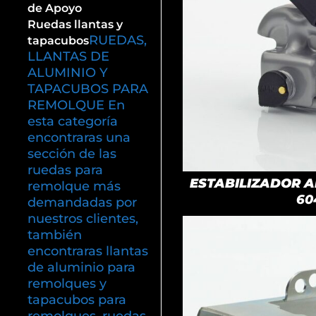
de Apoyo
Ruedas llantas y
RUEDAS,
tapacubos
LLANTAS DE
ALUMINIO Y
TAPACUBOS PARA
REMOLQUE En
esta categoría
encontraras una
sección de las
ruedas para
ESTABILIZADOR AK
remolque más
60
demandadas por
nuestros clientes,
también
encontraras llantas
de aluminio para
remolques y
tapacubos para