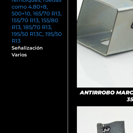
remolques, ruedas
como 4.80×8,
500×10, 165/70 R13,
155/70 R13, 155/80
R13, 185/70 R13,
195/50 R13C, 195/50
R13
Señalización
Varios
ANTIRROBO MARCA
3