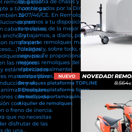
de garantía de chasis y están
el remolque que
homologados por la Directiva
pte a tu coche y a
2007/46/CE. En Remolques Cuni
ambién te
ponemos a tu disposición
luciones para
remolques de la mejor calidad.
n caballo o varios,
Trabajamos, a diario, para poder
s anchos y
ofrecerte remolques más ligeros,
con rampa para
robustos y, sobre todo, más
cceso… ¡Tú eliges!
seguros. Te proporcionamos los
olques van para
mejores remolques del mercado
en las mejores
a precios realmente
y están fabricados
competitivos.
NOVEDAD! REMOL
res materiales para
NUEVO
8.564
onducción y el
Remolques plataforma TOPLINE
€
u animal. Descubre
Remolques plataforma ligera
iones con techo de
Remolques portamaquinaria
sión con
Alquiler de remolques
 o freno de inercia.
rá que no necesitas
er disfrutar de las
as de una…