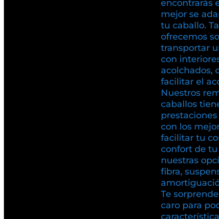
encontrarás 
mejor se ada
tu caballo. T
ofrecemos so
transportar u
con interiore
acolchados, 
facilitar el a
Nuestros rem
caballos tien
prestaciones 
con los mejo
facilitar tu c
confort de t
nuestras opc
fibra, suspen
amortiguación
Te sorprende
caro para pod
característic