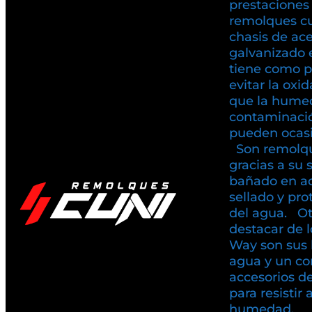
prestaciones
remolques c
chasis de ac
galvanizado 
tiene como pr
evitar la oxi
que la humed
contaminaci
pueden ocasio
Son remolqu
gracias a su 
bañado en ac
sellado y pr
del agua. Ot
destacar de 
Way son sus 
agua y un co
accesorios d
para resistir 
humedad.