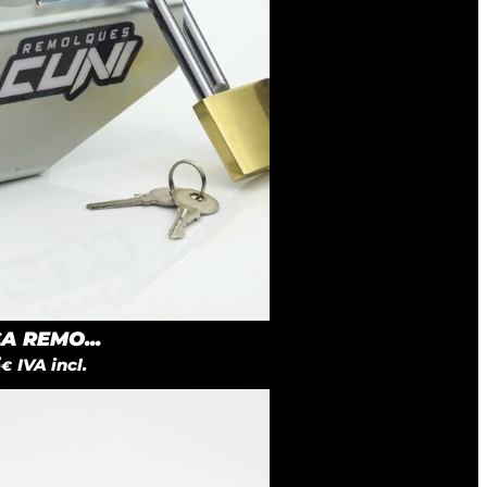
 REMO...
5
IVA incl.
€