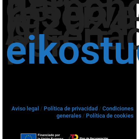
los
derech
reserv
@2024
/
Diseña
por
eikost
Aviso legal
/
Política de privacidad
/
Condiciones
generales
/
Política de cookies