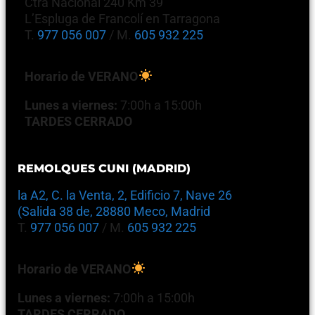
Ctra Nacional 240 Km 39
L’Espluga de Francolí en Tarragona
T.
977 056 007
/ M.
605 932 225
Horario de VERANO
Lunes a viernes:
7:00h a 15:00h
TARDES CERRADO
REMOLQUES CUNI (MADRID)
la A2, C. la Venta, 2, Edificio 7, Nave 26
(Salida 38 de, 28880 Meco, Madrid
T.
977 056 007
/ M.
605 932 225
Horario de VERANO
Lunes a viernes:
7:00h a 15:00h
TARDES CERRADO