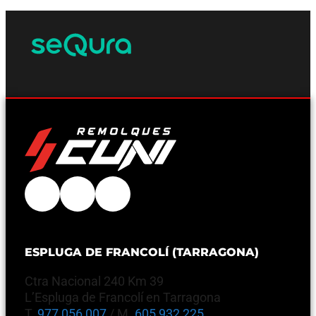
ESPLUGA DE FRANCOLÍ (TARRAGONA)
Ctra Nacional 240 Km 39
L’Espluga de Francolí en Tarragona
T.
977 056 007
/ M.
605 932 225