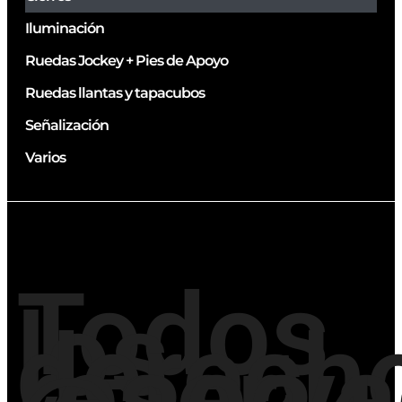
Iluminación
Ruedas Jockey + Pies de Apoyo
Ruedas llantas y tapacubos
Señalización
Varios
Todos
los
derech
reserv