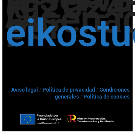
@2024
/
Diseña
por
eikost
Aviso legal
/
Política de privacidad
/
Condiciones
generales
/
Política de cookies