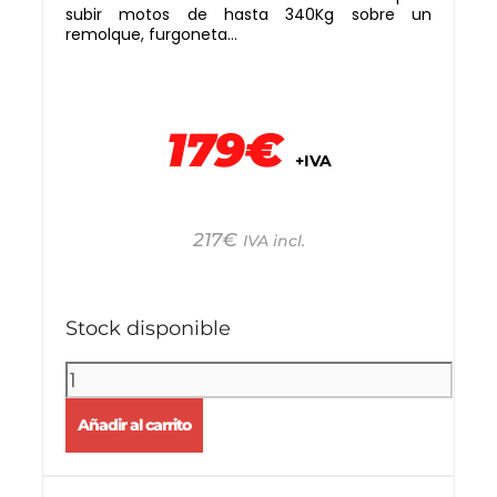
subir motos de hasta 340Kg sobre un
remolque, furgoneta…
179€
+IVA
217
€
IVA incl.
Stock disponible
Añadir al carrito