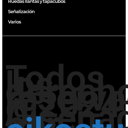
Ruedas llantas y tapacubos
Señalización
Varios
Todos
los
derech
reserv
@2024
/
Diseña
por