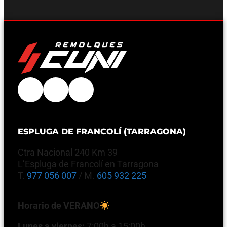
ESPLUGA DE FRANCOLÍ (TARRAGONA)
Ctra Nacional 240 Km 39
L’Espluga de Francolí en Tarragona
T.
977 056 007
/ M.
605 932 225
Horario de VERANO
Lunes a viernes:
7:00h a 15:00h