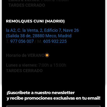
TARDES CERRADO
REMOLQUES CUNI (MADRID)
la A2, C. la Venta, 2, Edificio 7, Nave 26
(Salida 38 de, 28880 Meco, Madrid
T.
977 056 007
/ M.
605 932 225
Horario de VERANO
Lunes a viernes:
7:00h a 15:00h
TARDES CERRADO
¡Suscríbete a nuestro newsletter
y recibe promociones exclusivas en tu email!