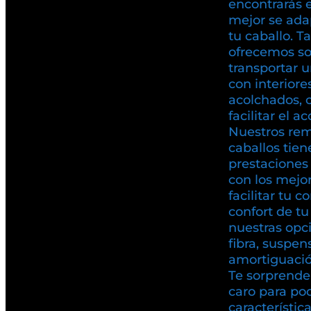
encontrarás 
mejor se ada
tu caballo. T
ofrecemos so
transportar u
con interiore
acolchados, 
facilitar el a
Nuestros rem
caballos tien
prestaciones 
con los mejo
facilitar tu c
confort de t
nuestras opc
fibra, suspen
amortiguación
Te sorprende
caro para pod
característic