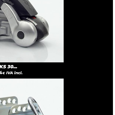
S 30...
4
IVA incl.
€