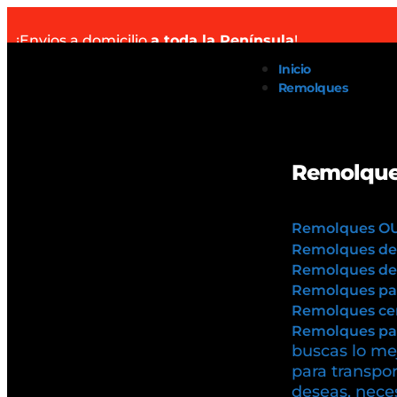
¡Envios a domicilio
a toda la Península
!
Inicio
Remolques
Remolque
Remolques O
Remolques de
Remolques de 
Remolques pa
Remolques cer
Remolques par
buscas lo mej
para transpor
deseas, neces