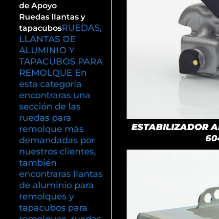
de Apoyo
Ruedas llantas y
RUEDAS,
tapacubos
LLANTAS DE
ALUMINIO Y
TAPACUBOS PARA
REMOLQUE En
esta categoría
encontraras una
sección de las
ruedas para
ESTABILIZADOR AK
remolque más
60
demandadas por
nuestros clientes,
también
encontraras llantas
de aluminio para
remolques y
tapacubos para