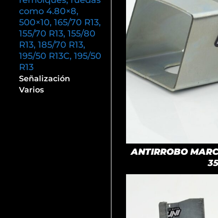
remolques, ruedas
como 4.80×8,
500×10, 165/70 R13,
155/70 R13, 155/80
R13, 185/70 R13,
195/50 R13C, 195/50
R13
Señalización
Varios
ANTIRROBO MARCA
3