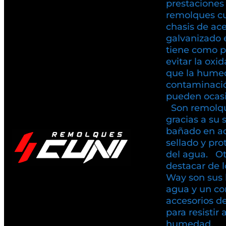
prestaciones
remolques c
chasis de ac
galvanizado 
tiene como pr
evitar la oxi
que la humed
contaminaci
pueden ocasio
Son remolqu
gracias a su 
bañado en ac
sellado y pr
del agua. Ot
destacar de 
Way son sus 
agua y un co
accesorios d
para resistir 
humedad.