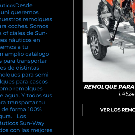
Desde
uticos
uni queremos
nuestros remolques
ara coches. Somos
s oficiales de Sun-
es náuticos en
emos a tu
un amplio catálogo
 para transportar
s de distintas
olques para semi-
olques para cascos
REMOLQUE PARA 
í como remolques
1.452
€
e agua. Y todos sus
ra transportar tu
 de forma 100%
VER LOS REM
gura. Los
áuticos Sun-Way
dos con las mejores