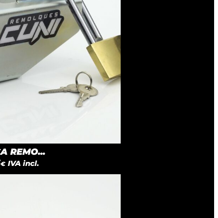
 REMO...
5
IVA incl.
€