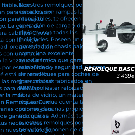
Nuestros remolques portacoches
fiable. Los
cerrados, con rampas largas y
n para caballo son
manejables, te ofrecen una
ón para llevar tu
operación de carga y descarga,
go. La gama de
rápida y con todas las
ra caballos Cheval
facilidades. Poseen un centro de
ta con la mejor
gravedad de chasis bajo, así
dad-precio. Se tratan
como una excelente
 con un precio
aerodinámica que garantiza
a la vez que son de
estabilidad y seguridad. Se trata
 por esta razón que
REMOLQUE BASCU
de remolques para coches de
té está reconocida
3.469
€
gran calidad, fabricados en
 las mejores marcas
PRFV, poliéster reforzado con
 para caballas
fibra de vidrio, un material
r la más
resistente que cuenta también
En Remolques Cuni
con muy buenas propiedades
varias opciones para
mecánicas. Además, todos
e de ganado que se
nuestros remolques portacoches
tus necesidades
cerrados disponen de cinco años
En nuestro catálogo,