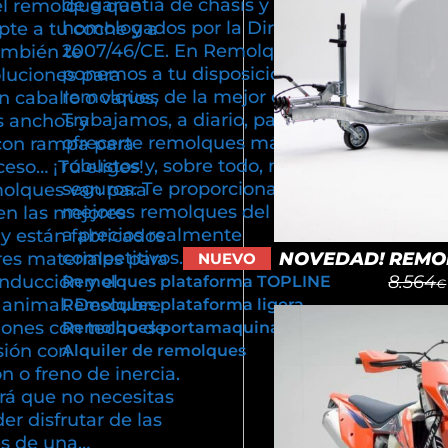
de garantía de chasis y están
el remolque que
homologados por la Directiva
pte a tu coche y a
2007/46/CE. En Remolques Cuni
ambién te
ponemos a tu disposición
luciones para
remolques de la mejor calidad.
n caballo o varios,
Trabajamos, a diario, para poder
s anchos y
ofrecerte remolques más ligeros,
con rampa para
robustos y, sobre todo, más
cceso… ¡Tú eliges!
seguros. Te proporcionamos los
olques van para
mejores remolques del mercado
en las mejores
a precios realmente
y están fabricados
competitivos.
NOVEDAD! REMOL
res materiales para
NUEVO
8.564
onducción y el
Remolques plataforma TOPLINE
€
u animal. Descubre
Remolques plataforma ligera
iones con techo de
Remolques portamaquinaria
sión con
Alquiler de remolques
 o freno de inercia.
rá que no necesitas
er disfrutar de las
as de una…