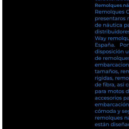
Remolques ná
Remolques C
presentaros 
de náutica p
distribuidore
Way remolqu
España. Pon
disposición 
de remolques
embarcacione
tamaños, rem
rigidas, rem
de fibra, as
para motos d
accesorios pa
embarcación
cómoda y se
remolques n
están diseña