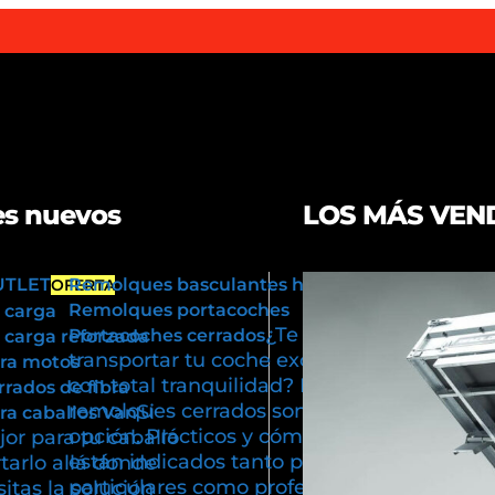
s nuevos
LOS MÁS VEN
UTLET
Remolques basculantes hidráulicos
OFERTA
Remolques portacoches
 carga
¿Te gustaría
Portacoches cerrados
carga reforzada
transportar tu coche exclusivo
ra motos
con total tranquilidad? Los
rados de fibra
remolques cerrados son tu mejor
Si
a caballos Van
opción. Prácticos y cómodos,
or para tu caballo
están indicados tanto para usos
tarlo allá donde
particulares como profesionales.
itas la solución