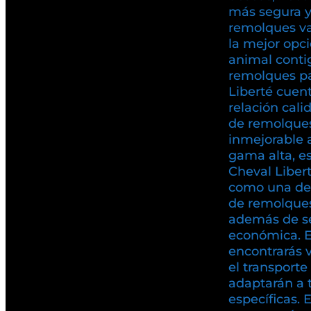
más segura y 
remolques va
la mejor opci
animal conti
remolques pa
Liberté cuen
relación cali
de remolques
inmejorable 
gama alta, es
Cheval Liber
como una de
de remolques
además de se
económica. 
encontrarás 
el transport
adaptarán a 
específicas. 