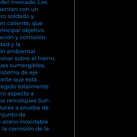
 del mercado. Los
uentan con un
ero soldado y
en caliente, que
incipal objetivo
dación y corrosión
ad y la
ón ambiental
nar sobre el hierro.
es sumergibles,
sistema de eje
eite que está
otegido totalmente
ro aspecto a
los remolques Sun-
luces a prueba de
njunto de
e acero inoxidable
a la corrosión de la