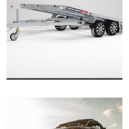
REMOLQUE PORTACOCHES TOKYO 270...
5.565
€
6.049
IVA incl.
€