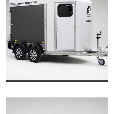
REMOLQUE VAN PARA 2 CABALLOS G...
7.380
€
8.071
IVA incl.
€