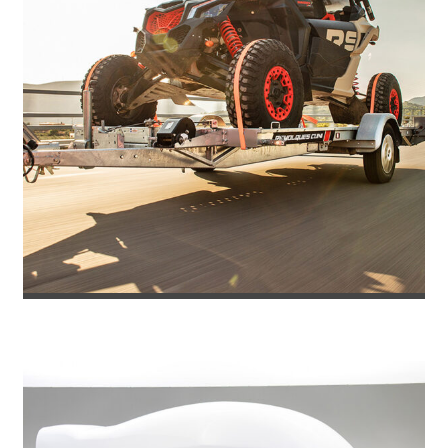
REMOLQUE PORTACOCHES IMOLA PLU...
3.871
€
4.586
IVA incl.
€