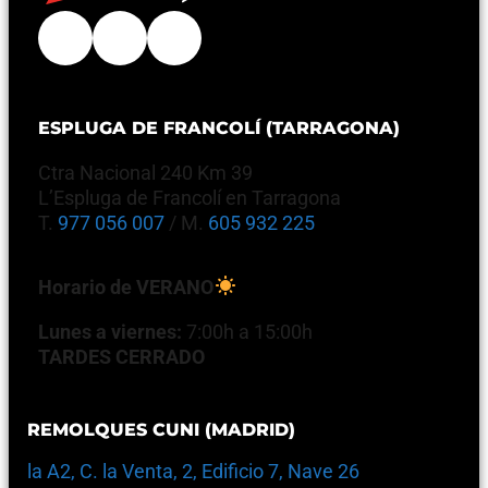
ESPLUGA DE FRANCOLÍ (TARRAGONA)
Ctra Nacional 240 Km 39
L’Espluga de Francolí en Tarragona
T.
977 056 007
/ M.
605 932 225
Horario de VERANO
Lunes a viernes:
7:00h a 15:00h
TARDES CERRADO
REMOLQUES CUNI (MADRID)
la A2, C. la Venta, 2, Edificio 7, Nave 26