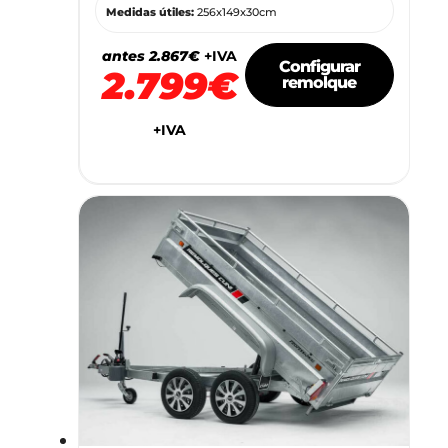
Medidas útiles:
256x149x30cm
antes 2.867€
+IVA
Configurar
2.799€
remolque
+IVA