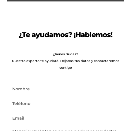
REMOLQUE DE CARGA REFORZADO RO...
2.661
€
2.782
IVA incl.
€
¿Te ayudamos? ¡Hablemos!
¿Tienes dudas?
Nuestro experto te ayudará. Déjanos tus datos y contactaremos
contigo