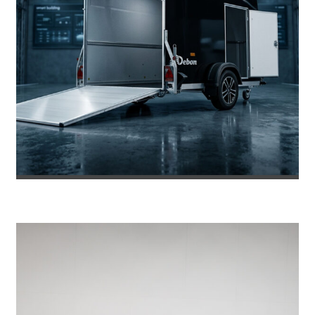
REMOLQUE DE FIBRA ONNE RS
8.469
€
8.953
IVA incl.
€