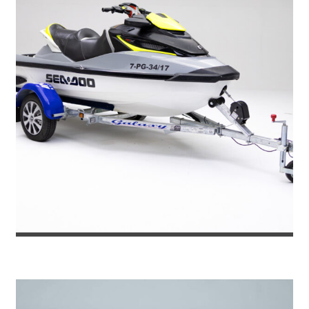
REMOLQUE PARA MOTO DE AGUA SUN...
1.572
€
1.785
IVA incl.
€