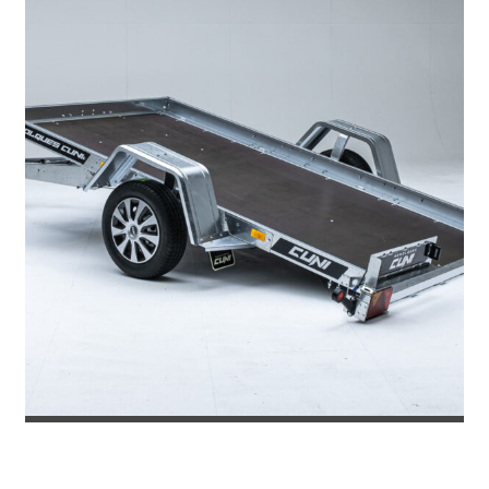
REMOLQUE PLATAFORMA SILVER 300...
2.903
€
3.908
IVA incl.
€