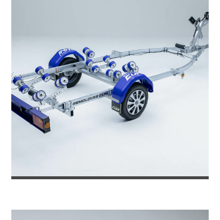
REMOLQUE PARA EMBARCACION 6 ME...
2.310
€
2.445
IVA incl.
€