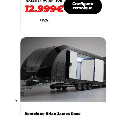
antes 15.799€
+IVA
Configurar
12.999€
remolque
+IVA
Remolque Brian James Race