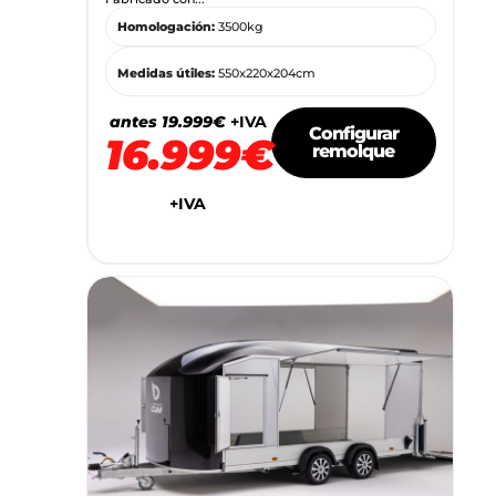
Homologación:
3500kg
Medidas útiles:
550x220x204cm
antes 19.999€
+IVA
Configurar
16.999€
remolque
+IVA