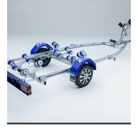
REMOLQUE PARA EMBARCACION 6 ME...
2.310
€
2.445
IVA incl.
€