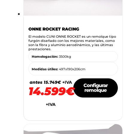
ONNE ROCKET RACING
El modelo CUNI ONNE ROCKET es un remolque tipo
furgón diseñado con los mejores materiales, como
son la fibra y aluminio aerodinámico, y las últimas
prestaciones.
Homologación:
3500kg
Medidas útiles:
497x190x206cm
antes 15.749€
+IVA
Configurar
14.599€
remolque
+IVA