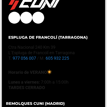
ESPLUGA DE FRANCOLÍ (TARRAGONA)
Ctra Nacional 240 Km 39
L’Espluga de Francolí en Tarragona
T.
977 056 007
/ M.
605 932 225
Horario de VERANO
Lunes a viernes:
7:00h a 15:00h
TARDES CERRADO
REMOLQUES CUNI (MADRID)