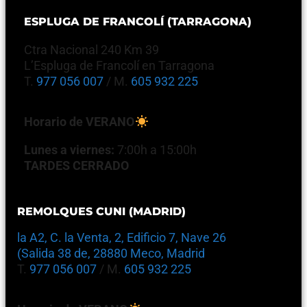
ESPLUGA DE FRANCOLÍ (TARRAGONA)
Ctra Nacional 240 Km 39
L’Espluga de Francolí en Tarragona
T.
977 056 007
/ M.
605 932 225
Horario de VERANO
Lunes a viernes:
7:00h a 15:00h
TARDES CERRADO
REMOLQUES CUNI (MADRID)
la A2, C. la Venta, 2, Edificio 7, Nave 26
(Salida 38 de, 28880 Meco, Madrid
T.
977 056 007
/ M.
605 932 225