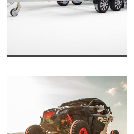
REMOLQUE PORTACOCHES TOKYO 270...
5.565
€
6.049
IVA incl.
€