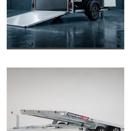
REMOLQUE DE FIBRA ONNE RS
8.469
€
8.953
IVA incl.
€