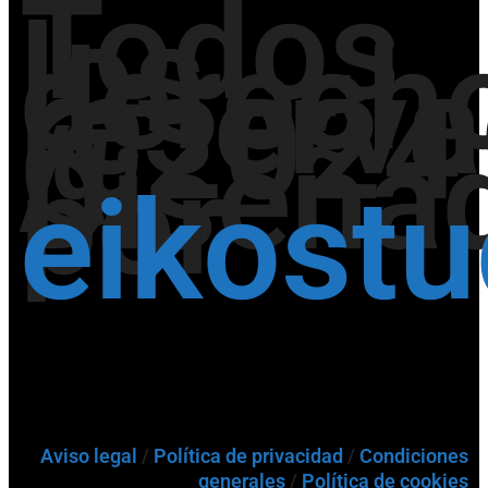
Todos
los
derech
reserv
@2024
/
Diseña
por
eikost
Aviso legal
/
Política de privacidad
/
Condiciones
generales
/
Política de cookies