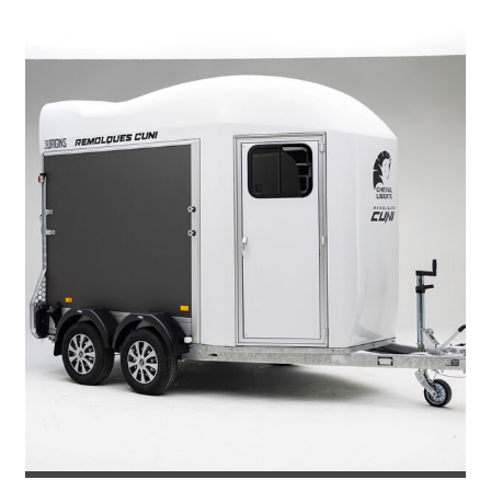
3.871
€
4.586
IVA incl.
€
REMOLQUE VAN PARA 2 CABALLOS G...