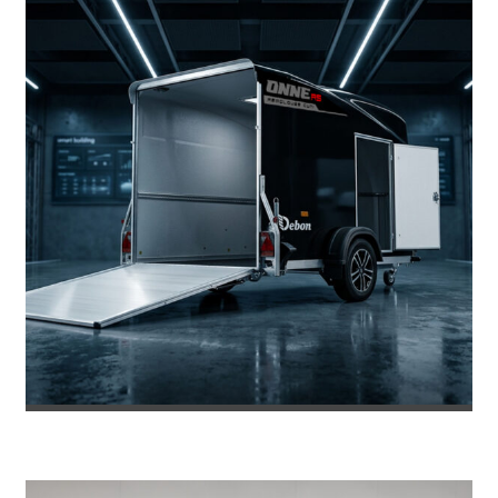
REMOLQUE DE FIBRA ONNE RS
8.469
€
8.953
IVA incl.
€