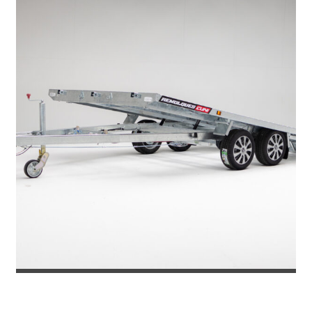
REMOLQUE PORTACOCHES TOKYO 270...
5.565
€
6.049
IVA incl.
€