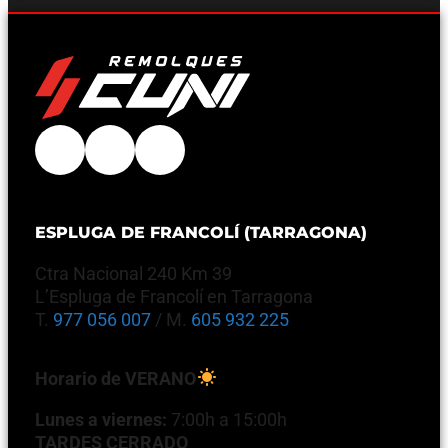
ESPLUGA DE FRANCOLÍ (TARRAGONA)
Ctra Nacional 240 Km 39
L’Espluga de Francolí en Tarragona
T.
977 056 007
/ M.
605 932 225
Horario de VERANO
Lunes a viernes:
7:00h a 15:00h
TARDES CERRADO