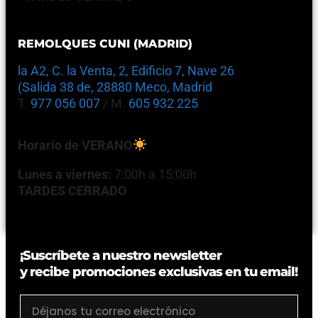
REMOLQUES CUNI (MADRID)
la A2, C. la Venta, 2, Edificio 7, Nave 26
(Salida 38 de, 28880 Meco, Madrid
T.
977 056 007
/ M.
605 932 225
Horario de VERANO
Lunes a viernes:
7:00h a 15:00h
TARDES CERRADO
¡Suscríbete a nuestro newsletter
y recibe promociones exclusivas en tu email!