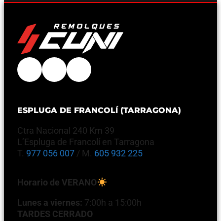
ESPLUGA DE FRANCOLÍ (TARRAGONA)
Ctra Nacional 240 Km 39
L’Espluga de Francolí en Tarragona
T.
977 056 007
/ M.
605 932 225
Horario de VERANO
Lunes a viernes:
7:00h a 15:00h
TARDES CERRADO