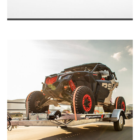
REMOLQUE PORTACOCHES TOKYO 270...
5.565
€
6.049
IVA incl.
€