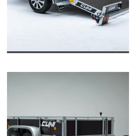
REMOLQUE PLATAFORMA SILVER 300...
2.903
€
3.908
IVA incl.
€