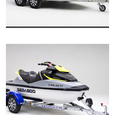
REMOLQUE VAN PARA 2 CABALLOS G...
7.380
€
8.071
IVA incl.
€