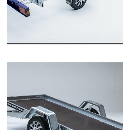
REMOLQUE PARA EMBARCACION 6 ME...
2.310
€
2.445
IVA incl.
€