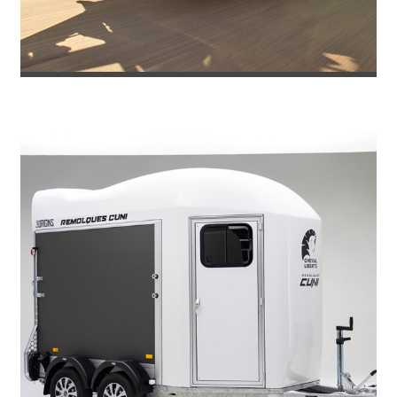
REMOLQUE PORTACOCHES IMOLA PLU...
3.871
€
4.586
IVA incl.
€