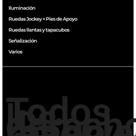
Iluminación
Ruedas Jockey + Pies de Apoyo
Ruedas llantas y tapacubos
Señalización
Varios
Todos
los
derech
reserv