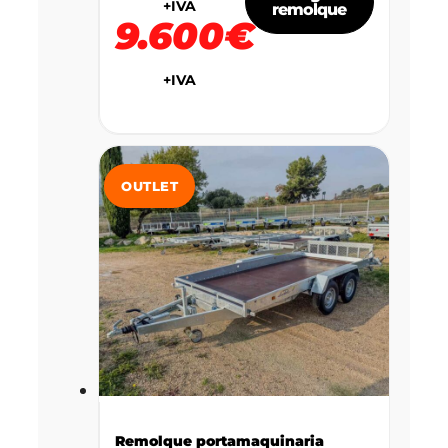
+IVA
remolque
9.600€
+IVA
OUTLET
Remolque portamaquinaria