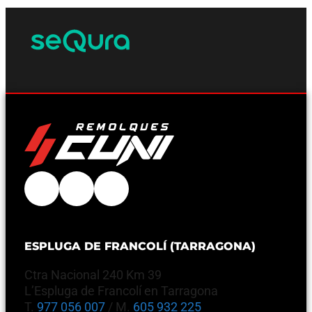
ESPLUGA DE FRANCOLÍ (TARRAGONA)
Ctra Nacional 240 Km 39
L’Espluga de Francolí en Tarragona
T.
977 056 007
/ M.
605 932 225