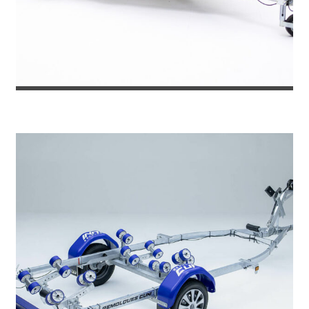
REMOLQUE PARA MOTO DE AGUA SUN...
1.572
€
1.785
IVA incl.
€