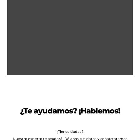
REMOLQUE DE CARGA REFORZADO RO...
2.661
€
2.782
IVA incl.
€
¿Te ayudamos? ¡Hablemos!
¿Tienes dudas?
Nuestro experto te ayudará. Déjanos tus datos y contactaremos