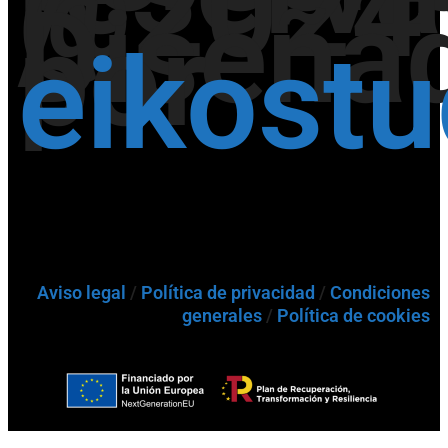
@2024
/
Diseña
por
eikost
Aviso legal
/
Política de privacidad
/
Condiciones
generales
/
Política de cookies