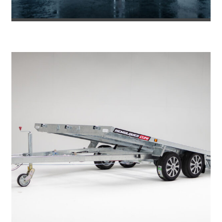
REMOLQUE DE FIBRA ONNE RS
8.469
€
8.953
IVA incl.
€