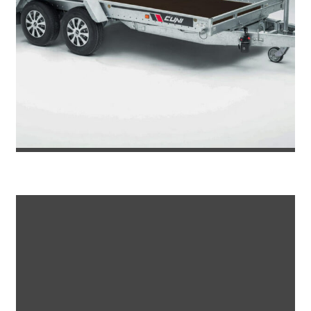
REMOLQUE PORTAMAQUINARIA RAPTO...
7.501
€
9.172
IVA incl.
€