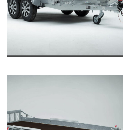
REMOLQUE DE CARGA ELEGANCE M3...
3.387
€
3.629
IVA incl.
€