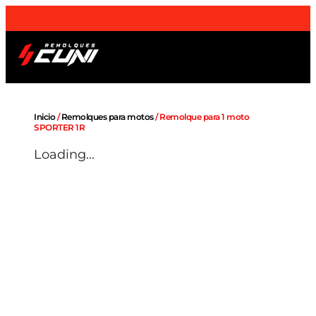
¡Envios a domicilio
a toda la Península
!
Remolques OUTLET
Sobre nosotros
Inicio
/
Remolques para motos
/ Remolque para 1 moto
SPORTER 1R
Loading...