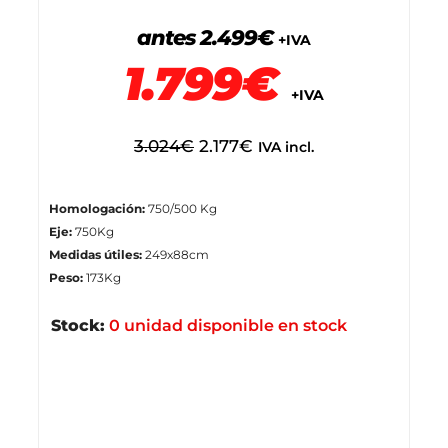
antes 2.499€
+IVA
1.799€
+IVA
3.024
€
2.177
€
IVA incl.
Homologación:
750/500 Kg
Eje:
750Kg
Medidas útiles:
249x88cm
Peso:
173Kg
Stock:
0 unidad disponible en stock
¿Lo quieres lo antes posible? ¡Te
avisamos cuando vuelva!