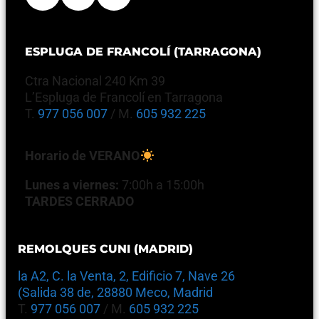
ESPLUGA DE FRANCOLÍ (TARRAGONA)
Ctra Nacional 240 Km 39
L’Espluga de Francolí en Tarragona
T.
977 056 007
/ M.
605 932 225
Horario de VERANO
Lunes a viernes:
7:00h a 15:00h
TARDES CERRADO
REMOLQUES CUNI (MADRID)
la A2, C. la Venta, 2, Edificio 7, Nave 26
(Salida 38 de, 28880 Meco, Madrid
T.
977 056 007
/ M.
605 932 225