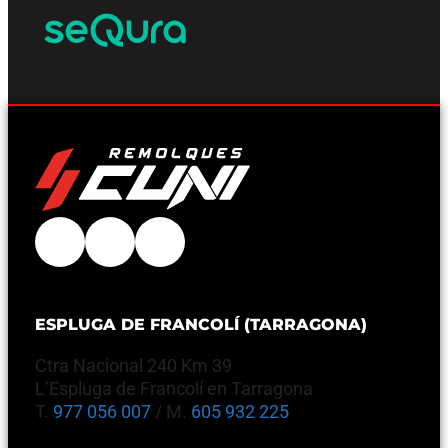
ESPLUGA DE FRANCOLÍ (TARRAGONA)
Ctra Nacional 240 Km 39
L’Espluga de Francolí en Tarragona
T.
977 056 007
/ M.
605 932 225