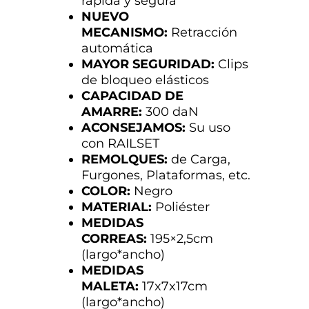
rápida y segura
NUEVO
MECANISMO:
Retracción
automática
MAYOR SEGURIDAD:
Clips
de bloqueo elásticos
CAPACIDAD DE
AMARRE:
300 daN
ACONSEJAMOS:
Su uso
con RAILSET
REMOLQUES:
de Carga,
Furgones, Plataformas, etc.
COLOR:
Negro
MATERIAL:
Poliéster
MEDIDAS
CORREAS
:
195×2,5cm
(largo*ancho)
MEDIDAS
MALETA
:
17x7x17cm
(largo*ancho)