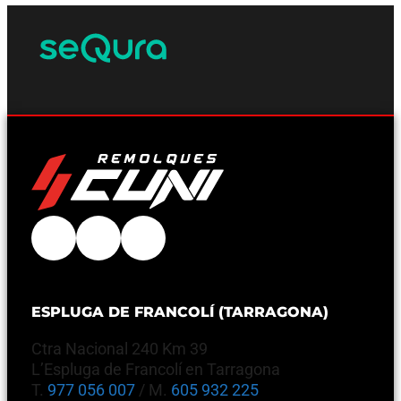
ESPLUGA DE FRANCOLÍ (TARRAGONA)
Ctra Nacional 240 Km 39
L’Espluga de Francolí en Tarragona
T.
977 056 007
/ M.
605 932 225