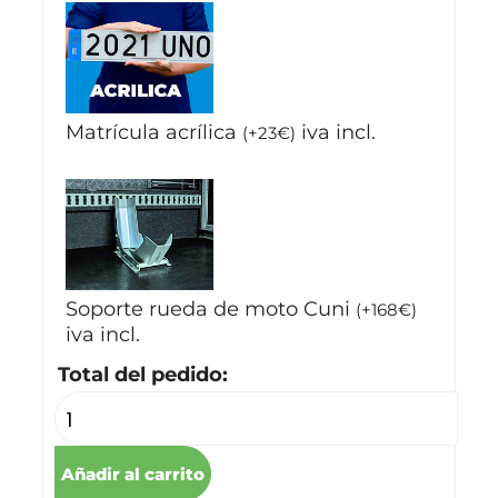
Matrícula acrílica
iva incl.
(
+
23
€
)
Soporte rueda de moto Cuni
(
+
168
€
)
iva incl.
Total del pedido:
Añadir al carrito