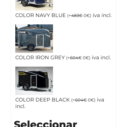
COLOR NAVY BLUE
iva incl.
(
+
483
€
0
€
)
COLOR IRON GREY
iva incl.
(
+
604
€
0
€
)
COLOR DEEP BLACK
iva
(
+
604
€
0
€
)
incl.
Seleccionar