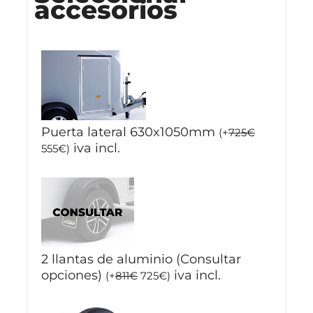
accesorios
Puerta lateral 630x1050mm
(
+
725
€
iva incl.
555
€
)
2 llantas de aluminio (Consultar
opciones)
iva incl.
(
+
811
€
725
€
)