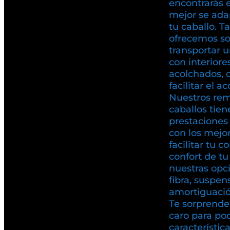
encontrarás 
mejor se ada
tu caballo. T
ofrecemos so
transportar u
con interiore
acolchados, 
facilitar el a
Nuestros rem
caballos tien
prestaciones 
con los mejo
facilitar tu c
confort de t
nuestras opc
fibra, suspen
amortiguación
Te sorprende
caro para pod
característic