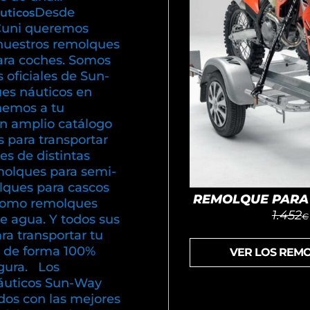
Desde
uticos
uni queremos
nuestros remolques
ara coches. Somos
s oficiales de Sun-
es náuticos en
emos a tu
un amplio catálogo
 para transportar
s de distintas
olques para semi-
olques para cascos
REMOLQUE PARA 
í como remolques
1.452
€
e agua. Y todos sus
ra transportar tu
 de forma 100%
VER LOS REM
gura. Los
áuticos Sun-Way
dos con las mejores