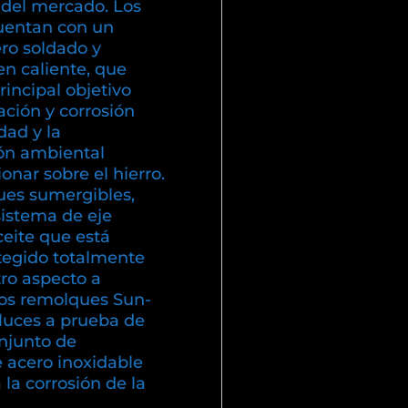
 del mercado. Los
uentan con un
ero soldado y
en caliente, que
incipal objetivo
dación y corrosión
ad y la
ón ambiental
nar sobre el hierro.
es sumergibles,
sistema de eje
eite que está
otegido totalmente
ro aspecto a
los remolques Sun-
luces a prueba de
njunto de
e acero inoxidable
a la corrosión de la