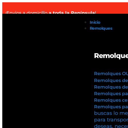
¡Envios a domicilio
a toda la Península
!
Inicio
Remolques
Remolque
Remolques O
Remolques de
Remolques de 
Remolques pa
Remolques cer
Remolques par
buscas lo mej
para transpor
deseas, neces