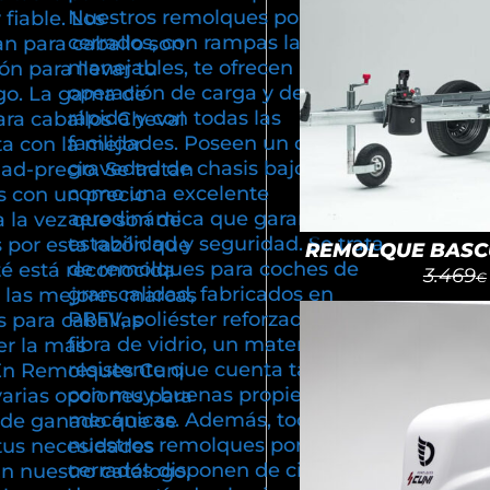
Nuestros remolques portacoches
fiable. Los
cerrados, con rampas largas y
n para caballo son
manejables, te ofrecen una
ón para llevar tu
operación de carga y descarga,
go. La gama de
rápida y con todas las
ra caballos Cheval
facilidades. Poseen un centro de
ta con la mejor
gravedad de chasis bajo, así
dad-precio. Se tratan
como una excelente
 con un precio
aerodinámica que garantiza
a la vez que son de
estabilidad y seguridad. Se trata
 por esta razón que
REMOLQUE BASCU
de remolques para coches de
té está reconocida
3.469
€
gran calidad, fabricados en
 las mejores marcas
PRFV, poliéster reforzado con
 para caballas
fibra de vidrio, un material
r la más
resistente que cuenta también
En Remolques Cuni
con muy buenas propiedades
varias opciones para
mecánicas. Además, todos
e de ganado que se
nuestros remolques portacoches
tus necesidades
cerrados disponen de cinco años
En nuestro catálogo,