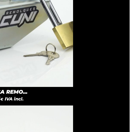
 REMO...
5
IVA incl.
€