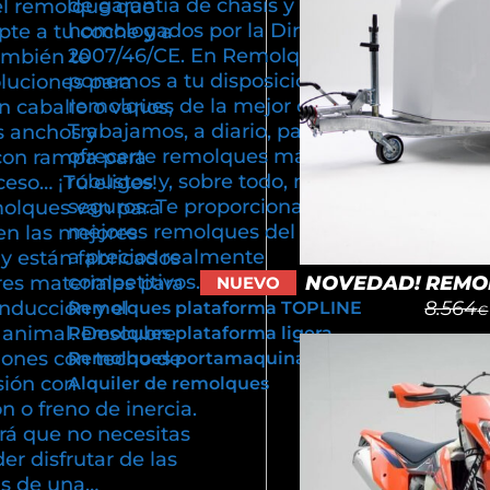
de garantía de chasis y están
el remolque que
homologados por la Directiva
pte a tu coche y a
2007/46/CE. En Remolques Cuni
ambién te
ponemos a tu disposición
luciones para
remolques de la mejor calidad.
n caballo o varios,
Trabajamos, a diario, para poder
s anchos y
ofrecerte remolques más ligeros,
con rampa para
robustos y, sobre todo, más
cceso… ¡Tú eliges!
seguros. Te proporcionamos los
olques van para
mejores remolques del mercado
en las mejores
a precios realmente
y están fabricados
competitivos.
NOVEDAD! REMOL
res materiales para
NUEVO
8.564
onducción y el
Remolques plataforma TOPLINE
€
u animal. Descubre
Remolques plataforma ligera
iones con techo de
Remolques portamaquinaria
sión con
Alquiler de remolques
 o freno de inercia.
rá que no necesitas
er disfrutar de las
as de una…