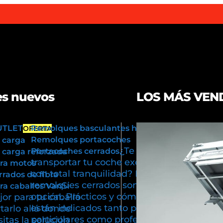
s nuevos
LOS MÁS VEN
UTLET
Remolques basculantes hidráulicos
OFERTA
Remolques portacoches
 carga
¿Te gustaría
Portacoches cerrados
carga reforzada
transportar tu coche exclusivo
ra motos
con total tranquilidad? Los
rados de fibra
remolques cerrados son tu mejor
Si
a caballos Van
opción. Prácticos y cómodos,
or para tu caballo
están indicados tanto para usos
tarlo allá donde
particulares como profesionales.
itas la solución