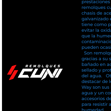
prestaciones
remolques c
chasis de ac
galvanizado 
tiene como pr
evitar la oxi
que la humed
contaminaci
pueden ocasio
Son remolqu
gracias a su 
bañado en ac
sellado y pr
del agua. Ot
destacar de 
Way son sus 
agua y un co
accesorios d
para resistir 
humedad.