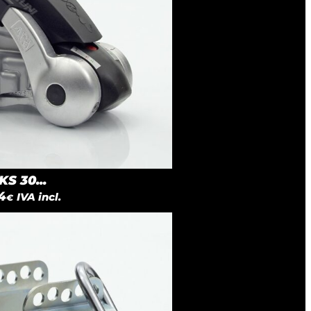
S 30...
4
IVA incl.
€