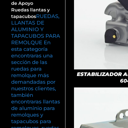
de Apoyo
Ruedas llantas y
RUEDAS,
tapacubos
LLANTAS DE
ALUMINIO Y
TAPACUBOS PARA
REMOLQUE En
esta categoría
encontraras una
sección de las
ruedas para
ESTABILIZADOR AK
remolque más
60
demandadas por
nuestros clientes,
también
encontraras llantas
de aluminio para
remolques y
tapacubos para