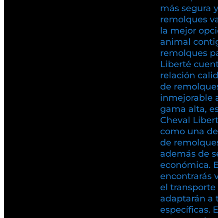
más segura y 
remolques va
la mejor opci
animal conti
remolques pa
Liberté cuen
relación cali
de remolques
inmejorable 
gama alta, es
Cheval Liber
como una de
de remolques
además de se
económica. 
encontrarás 
el transport
adaptarán a 
específicas. 