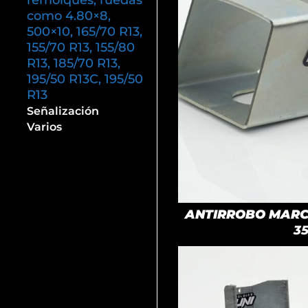
remolques, ruedas
como 4.80×8,
500×10, 165/70 R13,
155/70 R13, 155/80
R13, 185/70 R13,
195/50 R13C, 195/50
R13
Señalización
Varios
ANTIRROBO MARCA
3