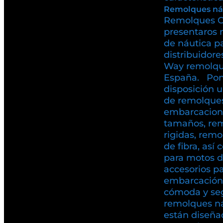
Remolques ná
Remolques C
presentaros 
de náutica p
distribuidore
Way remolqu
España. Pon
disposición 
de remolques
embarcacione
tamaños, rem
rigidas, rem
de fibra, as
para motos d
accesorios pa
embarcación
cómoda y se
remolques n
están diseña