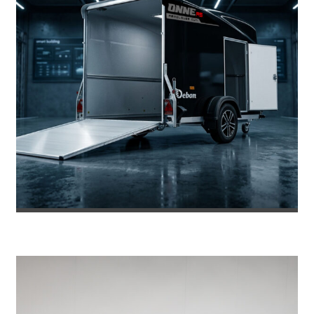
REMOLQUE DE FIBRA ONNE RS
8.469
€
8.953
IVA incl.
€