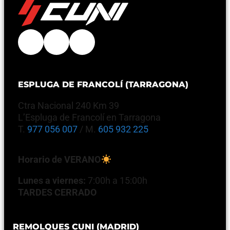
ESPLUGA DE FRANCOLÍ (TARRAGONA)
Ctra Nacional 240 Km 39
L’Espluga de Francolí en Tarragona
T.
977 056 007
/ M.
605 932 225
Horario de VERANO
Lunes a viernes:
7:00h a 15:00h
TARDES CERRADO
REMOLQUES CUNI (MADRID)