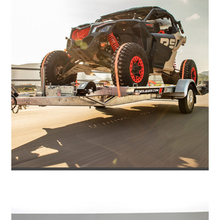
REMOLQUE PORTACOCHES IMOLA PLU...
3.871
€
4.586
IVA incl.
€