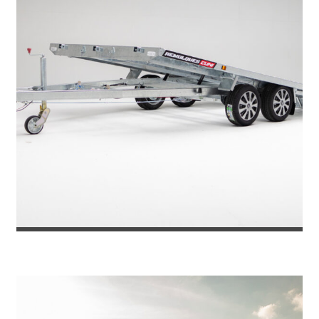
REMOLQUE PORTACOCHES TOKYO 270...
5.565
€
6.049
IVA incl.
€