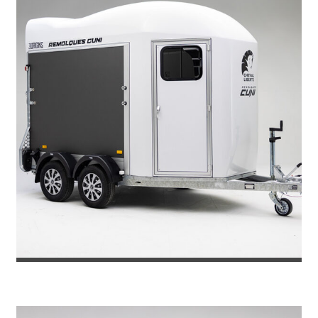
REMOLQUE VAN PARA 2 CABALLOS G...
7.380
€
8.071
IVA incl.
€