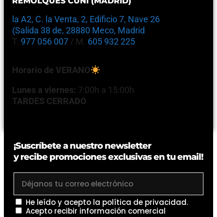
REMOLQUES CUNI (MADRID)
la A2, C. la Venta, 2, Edificio 7, Nave 26
(Salida 38 de, 28880 Meco, Madrid
T.
977 056 007
/ M.
605 932 225
Horario de VERANO
Lunes a viernes:
7:00h a 15:00h
TARDES CERRADO
¡Suscríbete a nuestro newsletter
y recibe promociones exclusivas en tu email!
He leído y acepto la
política de privacidad
.
Acepto recibir información comercial