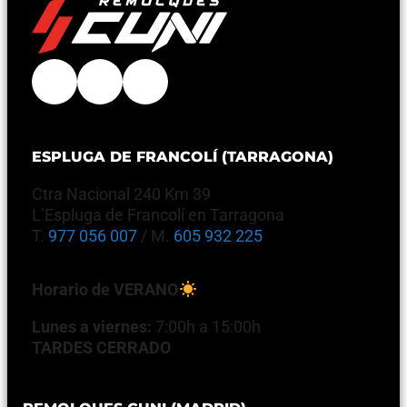
ESPLUGA DE FRANCOLÍ (TARRAGONA)
Ctra Nacional 240 Km 39
L’Espluga de Francolí en Tarragona
T.
977 056 007
/ M.
605 932 225
Horario de VERANO
Lunes a viernes:
7:00h a 15:00h
TARDES CERRADO