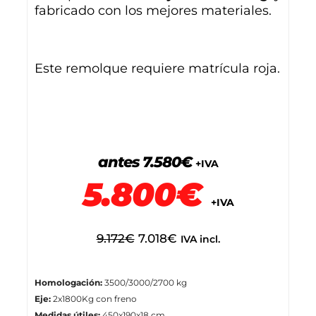
fabricado con los mejores materiales.
Este remolque requiere matrícula roja.
antes 7.580€
+IVA
5.800€
+IVA
9.172
€
7.018
€
IVA incl.
Homologación:
3500/3000/2700 kg
Eje:
2x1800Kg con freno
Medidas útiles:
450x190x18 cm