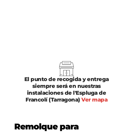
PENSADO PARA CARGAR UN BUGGY O
MOTOS
CARGA ÚTIL MÁXIMA
633 KG
REMOLQUE CON RAMPA LARGA Y
RUEDA DE REPUESTO
El punto de recogida y entrega
siempre será en nuestras
instalaciones de l'Espluga de
Francolí (Tarragona)
Ver mapa
Remolque para