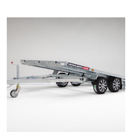
REMOLQUE DE FIBRA ONNE RS
8.469
€
8.953
IVA incl.
€