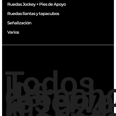
Ruedas Jockey + Pies de Apoyo
Ruedas llantas y tapacubos
Señalización
Varios
Todos
los
derech
reserv
@2024
/