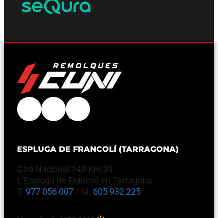
ESPLUGA DE FRANCOLÍ (TARRAGONA)
Ctra Nacional 240 Km 39
L’Espluga de Francolí en Tarragona
T.
977 056 007
/ M.
605 932 225