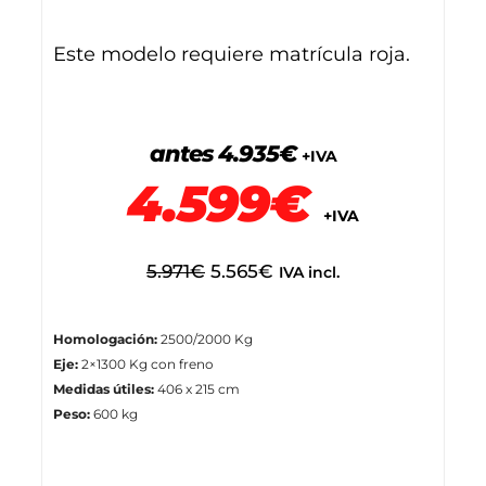
Este modelo requiere matrícula roja.
antes 4.935€
+IVA
4.599€
+IVA
5.971
€
5.565
€
IVA incl.
Homologación:
2500/2000 Kg
Eje:
2×1300 Kg con freno
Medidas útiles:
406 x 215 cm
Peso:
600 kg