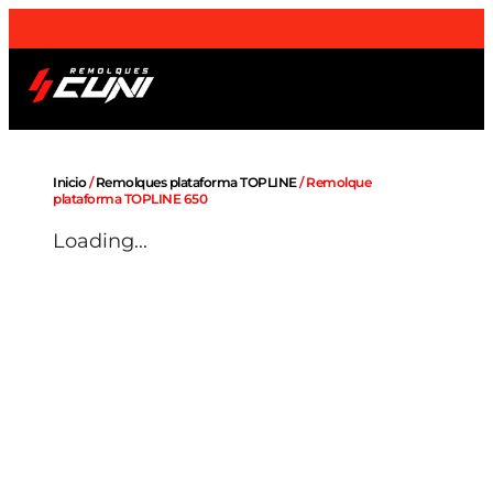
¡Envios a domicilio
a toda la Península
!
Remolques OUTLET
Sobre nosotros
Inicio
/
Remolques plataforma TOPLINE
/ Remolque
plataforma TOPLINE 650
Loading...