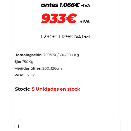
antes 1.066€
+IVA
933€
+IVA
1.290
€
1.129
€
IVA incl.
Homologación:
750/650/600/500 Kg
Eje:
750Kg
Medidas útiles:
200x126cm
Peso:
117 Kg
Stock:
5 Unidades en stock
Stock disponible