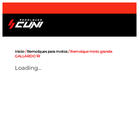
¡Envios a domicilio
a toda la Península
!
Remolques OUTLET
Sobre nosotros
Inicio
/
Remolques para motos
/ Remolque moto grande
GALLARDO 1R
Loading...