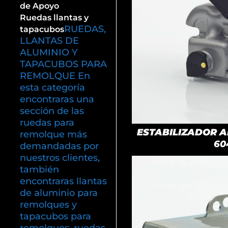
de Apoyo
Ruedas llantas y
RUEDAS,
tapacubos
LLANTAS DE
ALUMINIO Y
TAPACUBOS PARA
REMOLQUE En
esta categoría
encontraras una
sección de las
ruedas para
ESTABILIZADOR AK
remolque más
60
demandadas por
nuestros clientes,
también
encontraras llantas
de aluminio para
remolques y
tapacubos para