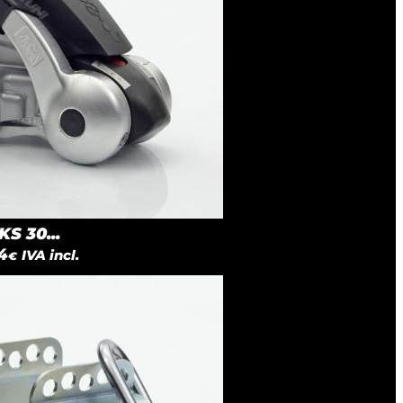
S 30...
4
IVA incl.
€