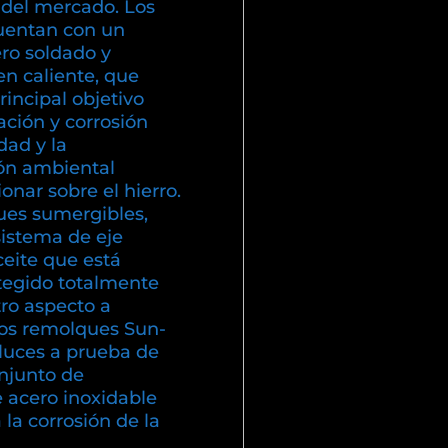
 del mercado. Los
uentan con un
ero soldado y
en caliente, que
incipal objetivo
dación y corrosión
ad y la
ón ambiental
nar sobre el hierro.
es sumergibles,
sistema de eje
eite que está
otegido totalmente
ro aspecto a
los remolques Sun-
luces a prueba de
njunto de
e acero inoxidable
a la corrosión de la