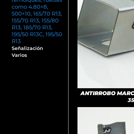
remolques, ruedas
como 4.80×8,
500×10, 165/70 R13,
155/70 R13, 155/80
R13, 185/70 R13,
195/50 R13C, 195/50
R13
Señalización
Varios
ANTIRROBO MARCA
3