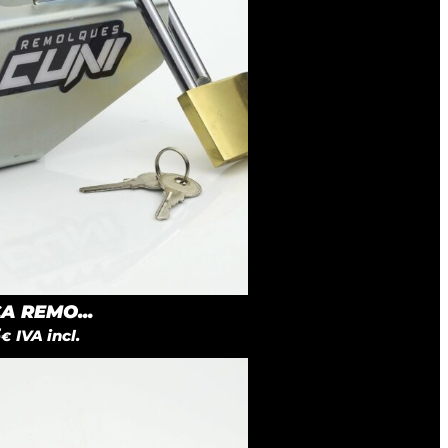
 REMO...
5
IVA incl.
€