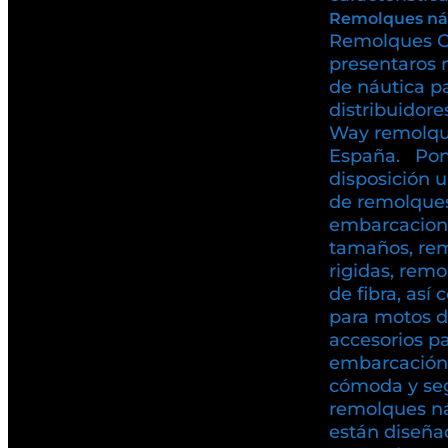
Remolques ná
Remolques C
presentaros 
de náutica p
distribuidore
Way remolqu
España. Pon
disposición 
de remolques
embarcacione
tamaños, rem
rigidas, rem
de fibra, as
para motos d
accesorios pa
embarcación
cómoda y se
remolques n
están diseña