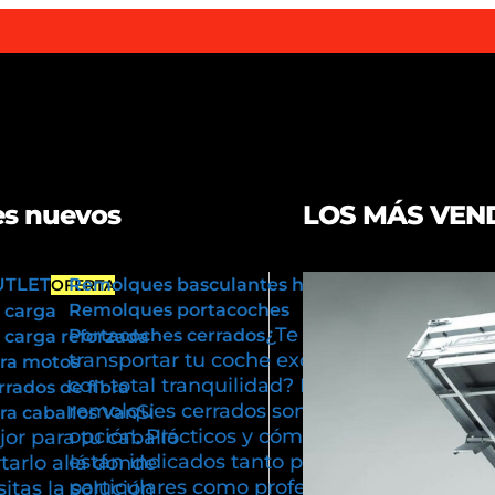
s nuevos
LOS MÁS VEN
UTLET
Remolques basculantes hidráulicos
OFERTA
Remolques portacoches
 carga
¿Te gustaría
Portacoches cerrados
carga reforzada
transportar tu coche exclusivo
ra motos
con total tranquilidad? Los
rados de fibra
remolques cerrados son tu mejor
Si
a caballos Van
opción. Prácticos y cómodos,
or para tu caballo
están indicados tanto para usos
tarlo allá donde
particulares como profesionales.
itas la solución