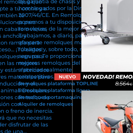
de garantía de chasis y están
el remolque que
homologados por la Directiva
pte a tu coche y a
2007/46/CE. En Remolques Cuni
ambién te
ponemos a tu disposición
luciones para
remolques de la mejor calidad.
n caballo o varios,
Trabajamos, a diario, para poder
s anchos y
ofrecerte remolques más ligeros,
con rampa para
robustos y, sobre todo, más
cceso… ¡Tú eliges!
seguros. Te proporcionamos los
olques van para
mejores remolques del mercado
en las mejores
a precios realmente
y están fabricados
competitivos.
NOVEDAD! REMOL
res materiales para
NUEVO
8.564
onducción y el
Remolques plataforma TOPLINE
€
u animal. Descubre
Remolques plataforma ligera
iones con techo de
Remolques portamaquinaria
sión con
Alquiler de remolques
 o freno de inercia.
rá que no necesitas
er disfrutar de las
as de una…