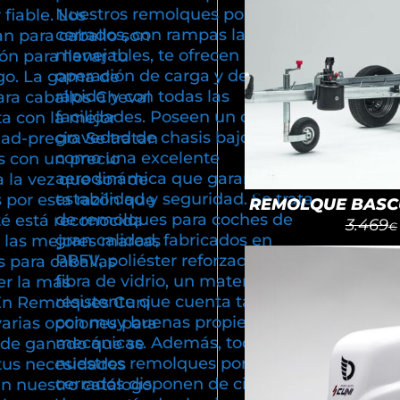
Nuestros remolques portacoches
fiable. Los
cerrados, con rampas largas y
n para caballo son
manejables, te ofrecen una
ón para llevar tu
operación de carga y descarga,
go. La gama de
rápida y con todas las
ra caballos Cheval
facilidades. Poseen un centro de
ta con la mejor
gravedad de chasis bajo, así
dad-precio. Se tratan
como una excelente
 con un precio
aerodinámica que garantiza
a la vez que son de
estabilidad y seguridad. Se trata
 por esta razón que
REMOLQUE BASCU
de remolques para coches de
té está reconocida
3.469
€
gran calidad, fabricados en
 las mejores marcas
PRFV, poliéster reforzado con
 para caballas
fibra de vidrio, un material
r la más
resistente que cuenta también
En Remolques Cuni
con muy buenas propiedades
varias opciones para
mecánicas. Además, todos
e de ganado que se
nuestros remolques portacoches
tus necesidades
cerrados disponen de cinco años
En nuestro catálogo,