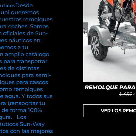
Desde
uticos
uni queremos
nuestros remolques
ara coches. Somos
s oficiales de Sun-
es náuticos en
emos a tu
un amplio catálogo
 para transportar
s de distintas
olques para semi-
olques para cascos
REMOLQUE PARA 
í como remolques
1.452
€
e agua. Y todos sus
ra transportar tu
 de forma 100%
VER LOS REM
gura. Los
áuticos Sun-Way
dos con las mejores