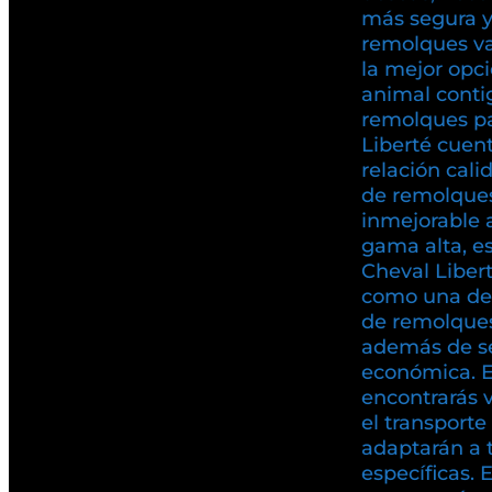
más segura y 
remolques va
la mejor opci
animal conti
remolques pa
Liberté cuen
relación cali
de remolques
inmejorable 
gama alta, es
Cheval Liber
como una de
de remolques
además de se
económica. 
encontrarás 
el transport
adaptarán a 
específicas. 