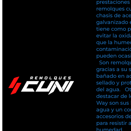
prestaciones
remolques c
chasis de ac
galvanizado 
tiene como pr
evitar la oxi
que la humed
contaminaci
pueden ocasio
Son remolqu
gracias a su 
bañado en ac
sellado y pr
del agua. Ot
destacar de 
Way son sus 
agua y un co
accesorios d
para resistir 
humedad.