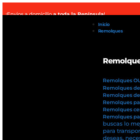
¡Envios a domicilio
a toda la Península
!
Inicio
Remolques
Remolque
Remolques O
Remolques de
Remolques de 
Remolques pa
Remolques cer
Remolques par
buscas lo mej
para transpor
deseas, neces