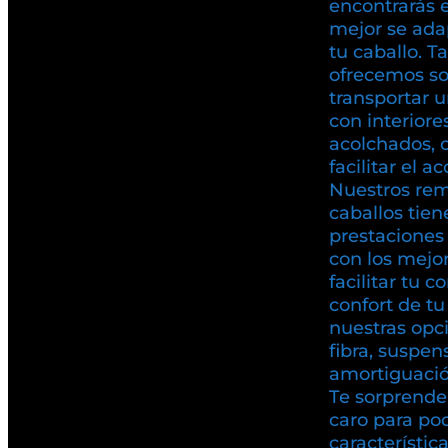
encontrarás 
mejor se ada
tu caballo. T
ofrecemos so
transportar u
con interiore
acolchados, 
facilitar el a
Nuestros rem
caballos tien
prestaciones 
con los mejo
facilitar tu c
confort de t
nuestras opc
fibra, suspen
amortiguación
Te sorprende
caro para pod
característic