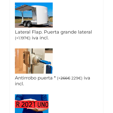
Lateral Flap. Puerta grande lateral
iva incl.
(
+
1.197
€
)
Antirrobo puerta
*
iva
(
+
266
€
229
€
)
incl.