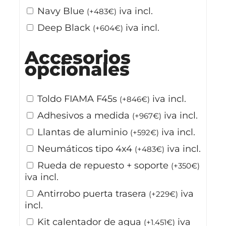
Navy Blue
iva incl.
(
+
483
€
)
Deep Black
iva incl.
(
+
604
€
)
Accesorios
opcionales
Toldo FIAMA F45s
iva incl.
(
+
846
€
)
Adhesivos a medida
iva incl.
(
+
967
€
)
Llantas de aluminio
iva incl.
(
+
592
€
)
Neumáticos tipo 4x4
iva incl.
(
+
483
€
)
Rueda de repuesto + soporte
(
+
350
€
)
iva incl.
Antirrobo puerta trasera
iva
(
+
229
€
)
incl.
⁠Kit calentador de agua
iva
(
+
1.451
€
)