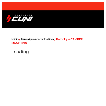
¡Envios a domicilio
a toda la Península
!
Remolques OUTLET
Sobre nosotros
Inicio
/
Remolques cerrados fibra
/ Remolque CAMPER
MOUNTAIN
Loading...