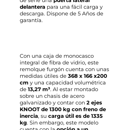
de serie una
puerta lateral
delantera
para una fácil carga y
descarga. Dispone de 5 Años de
garantía.
Con una caja de monocasco
integral de fibra de vidrio, este
remolque furgón cuenta con unas
medidas útiles de
368 x 166 x200
cm
y una capacidad volumétrica
de
13,27 m³
. Al estar montado
sobre un chasis de acero
galvanizado y contar con
2
ejes
KNOOT de 1300 kg con freno de
inercia
, su
carga útil es de 1335
kg
.
Sin embargo, este modelo
cuenta con la
opción a un