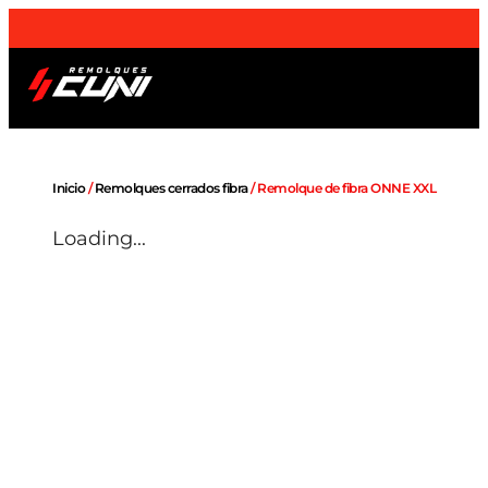
¡Envios a domicilio
a toda la Península
!
Remolques OUTLET
Sobre nosotros
Inicio
/
Remolques cerrados fibra
/ Remolque de fibra ONNE XXL
Loading...