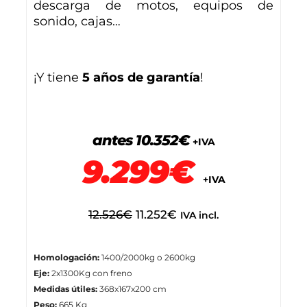
descarga de motos, equipos de
sonido, cajas…
¡Y tiene
5 años de garantía
!
antes 10.352€
+IVA
9.299€
+IVA
12.526
€
11.252
€
IVA incl.
Homologación:
1400/2000kg o 2600kg
Eje:
2x1300Kg con freno
Medidas útiles:
368x167x200 cm
Peso:
665 Kg