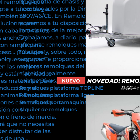
de garantía de chasis y están
el remolque que
homologados por la Directiva
pte a tu coche y a
2007/46/CE. En Remolques Cuni
ambién te
ponemos a tu disposición
luciones para
remolques de la mejor calidad.
n caballo o varios,
Trabajamos, a diario, para poder
s anchos y
ofrecerte remolques más ligeros,
con rampa para
robustos y, sobre todo, más
cceso… ¡Tú eliges!
seguros. Te proporcionamos los
olques van para
mejores remolques del mercado
en las mejores
a precios realmente
y están fabricados
competitivos.
NOVEDAD! REMOL
res materiales para
NUEVO
8.564
onducción y el
Remolques plataforma TOPLINE
€
u animal. Descubre
Remolques plataforma ligera
iones con techo de
Remolques portamaquinaria
sión con
Alquiler de remolques
 o freno de inercia.
rá que no necesitas
er disfrutar de las
as de una…