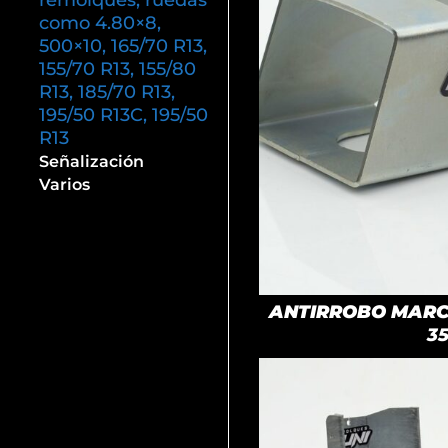
remolques, ruedas
como 4.80×8,
500×10, 165/70 R13,
155/70 R13, 155/80
R13, 185/70 R13,
195/50 R13C, 195/50
R13
Señalización
Varios
ANTIRROBO MARCA
3