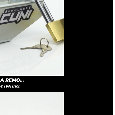
 REMO...
5
IVA incl.
€