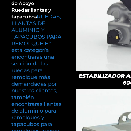
de Apoyo
Ruedas llantas y
RUEDAS,
tapacubos
LLANTAS DE
ALUMINIO Y
TAPACUBOS PARA
REMOLQUE En
esta categoría
encontraras una
sección de las
ruedas para
ESTABILIZADOR AK
remolque más
60
demandadas por
nuestros clientes,
también
encontraras llantas
de aluminio para
remolques y
tapacubos para