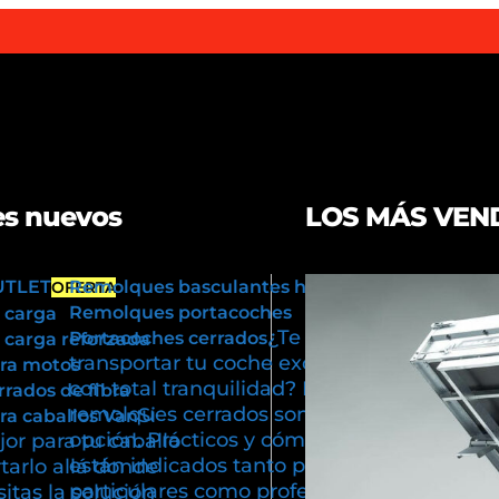
s nuevos
LOS MÁS VEN
UTLET
Remolques basculantes hidráulicos
OFERTA
Remolques portacoches
 carga
¿Te gustaría
Portacoches cerrados
carga reforzada
transportar tu coche exclusivo
ra motos
con total tranquilidad? Los
rados de fibra
remolques cerrados son tu mejor
Si
a caballos Van
opción. Prácticos y cómodos,
or para tu caballo
están indicados tanto para usos
tarlo allá donde
particulares como profesionales.
itas la solución