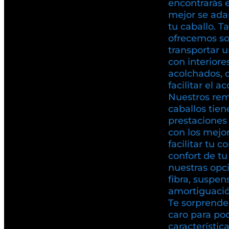
encontrarás 
mejor se ada
tu caballo. T
ofrecemos so
transportar u
con interiore
acolchados, 
facilitar el a
Nuestros rem
caballos tien
prestaciones 
con los mejo
facilitar tu c
confort de t
nuestras opc
fibra, suspen
amortiguación
Te sorprende
caro para pod
característic