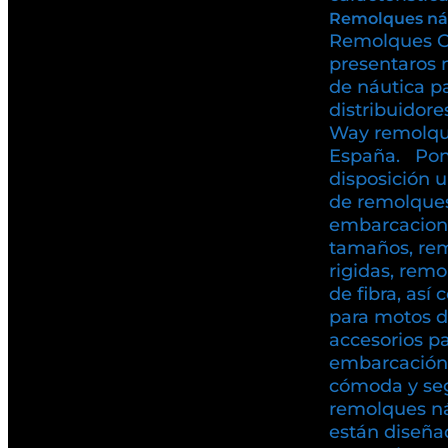
Remolques ná
Remolques C
presentaros 
de náutica p
distribuidore
Way remolqu
España. Pon
disposición 
de remolques
embarcacione
tamaños, rem
rigidas, rem
de fibra, as
para motos d
accesorios pa
embarcación
cómoda y se
remolques n
están diseña