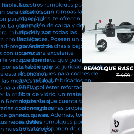
Nuestros remolques portacoches
fiable. Los
cerrados, con rampas largas y
n para caballo son
manejables, te ofrecen una
ón para llevar tu
operación de carga y descarga,
go. La gama de
rápida y con todas las
ra caballos Cheval
facilidades. Poseen un centro de
ta con la mejor
gravedad de chasis bajo, así
dad-precio. Se tratan
como una excelente
 con un precio
aerodinámica que garantiza
a la vez que son de
estabilidad y seguridad. Se trata
 por esta razón que
REMOLQUE BASCU
de remolques para coches de
té está reconocida
3.469
€
gran calidad, fabricados en
 las mejores marcas
PRFV, poliéster reforzado con
 para caballas
fibra de vidrio, un material
r la más
resistente que cuenta también
En Remolques Cuni
con muy buenas propiedades
varias opciones para
mecánicas. Además, todos
e de ganado que se
nuestros remolques portacoches
tus necesidades
cerrados disponen de cinco años
En nuestro catálogo,