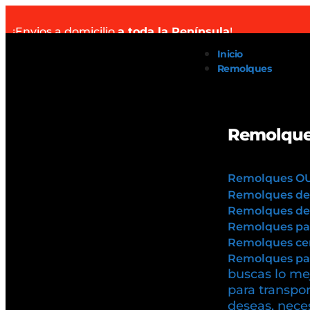
¡Envios a domicilio
a toda la Península
!
Inicio
Remolques
Remolque
Remolques O
Remolques de
Remolques de 
Remolques pa
Remolques cer
Remolques par
buscas lo mej
para transpor
deseas, neces