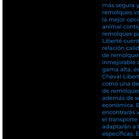
más segura y 
remolques va
la mejor opci
animal conti
remolques pa
Liberté cuen
relación cali
de remolques
inmejorable 
gama alta, es
Cheval Liber
como una de
de remolques
además de se
económica. 
encontrarás 
el transport
adaptarán a 
específicas. 