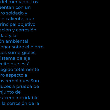
 del mercado. Los
uentan con un
ero soldado y
en caliente, que
incipal objetivo
dación y corrosión
ad y la
ón ambiental
nar sobre el hierro.
es sumergibles,
sistema de eje
eite que está
otegido totalmente
ro aspecto a
los remolques Sun-
luces a prueba de
njunto de
e acero inoxidable
a la corrosión de la