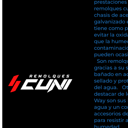
prestaciones
remolques c
chasis de ac
galvanizado 
tiene como pr
evitar la oxi
que la humed
contaminaci
pueden ocasio
Son remolqu
gracias a su 
bañado en ac
sellado y pr
del agua. Ot
destacar de 
Way son sus 
agua y un co
accesorios d
para resistir 
humedad.