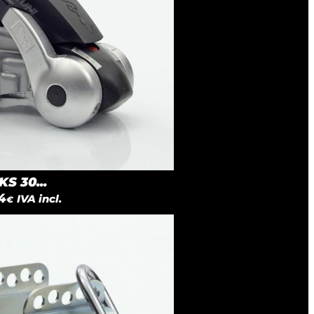
S 30...
4
IVA incl.
€