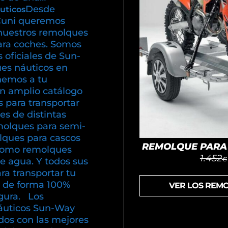
Desde
uticos
uni queremos
nuestros remolques
ara coches. Somos
s oficiales de Sun-
es náuticos en
emos a tu
un amplio catálogo
 para transportar
s de distintas
olques para semi-
olques para cascos
REMOLQUE PARA 
í como remolques
1.452
€
e agua. Y todos sus
ra transportar tu
 de forma 100%
VER LOS REM
gura. Los
áuticos Sun-Way
dos con las mejores