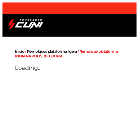
¡Envios a domicilio
a toda la Península
!
Remolques OUTLET
Sobre nosotros
Inicio
/
Remolques plataforma ligera
/ Remolque plataforma
INDIANAPOLIS 300 EXTRA
Loading...