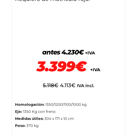
antes 4.230€
+IVA
3.399€
+IVA
5.118
€
4.113
€
IVA incl.
Homologación:
1350/1200/1100/1000 kg
Eje:
1350 Kg con freno
Medidas útiles:
304 x 171 x 10 cm
Peso:
370 kg