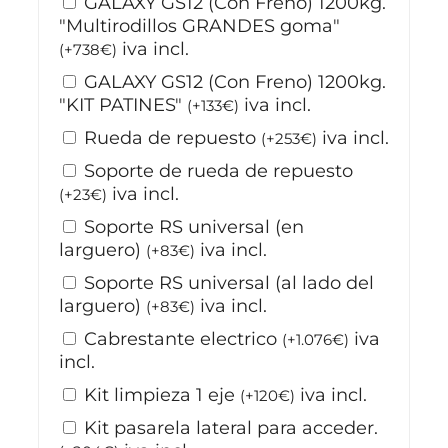
GALAXY GS12 (Con Freno) 1200kg.
"Multirodillos GRANDES goma"
iva incl.
(
+
738
€
)
GALAXY GS12 (Con Freno) 1200kg.
"KIT PATINES"
iva incl.
(
+
133
€
)
Rueda de repuesto
iva incl.
(
+
253
€
)
Soporte de rueda de repuesto
iva incl.
(
+
23
€
)
Soporte RS universal (en
larguero)
iva incl.
(
+
83
€
)
Soporte RS universal (al lado del
larguero)
iva incl.
(
+
83
€
)
Cabrestante electrico
iva
(
+
1.076
€
)
incl.
Kit limpieza 1 eje
iva incl.
(
+
120
€
)
Kit pasarela lateral para acceder.