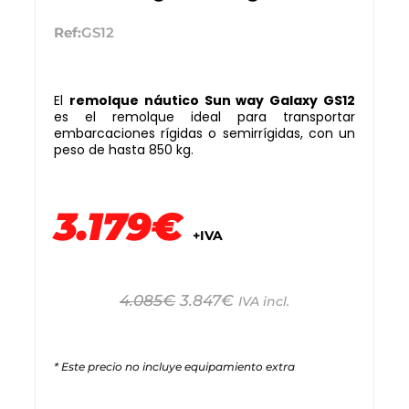
Ref:
GS12
El
remolque náutico Sun way Galaxy GS12
es el remolque ideal para transportar
embarcaciones rígidas o semirrígidas, con un
peso de hasta 850 kg.
3.179€
+IVA
4.085
€
3.847
€
IVA incl.
* Este precio no incluye equipamiento extra