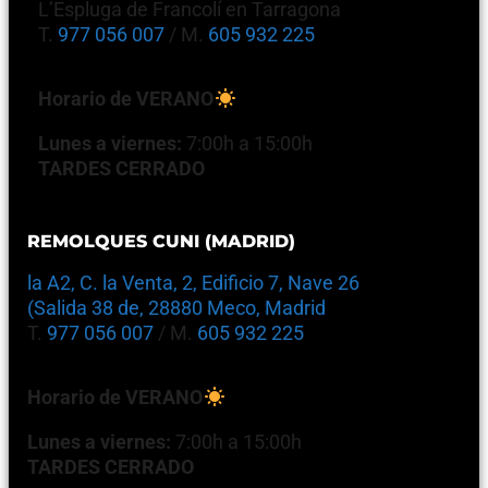
L’Espluga de Francolí en Tarragona
T.
977 056 007
/ M.
605 932 225
Horario de VERANO
Lunes a viernes:
7:00h a 15:00h
TARDES CERRADO
REMOLQUES CUNI (MADRID)
la A2, C. la Venta, 2, Edificio 7, Nave 26
(Salida 38 de, 28880 Meco, Madrid
T.
977 056 007
/ M.
605 932 225
Horario de VERANO
Lunes a viernes:
7:00h a 15:00h
TARDES CERRADO