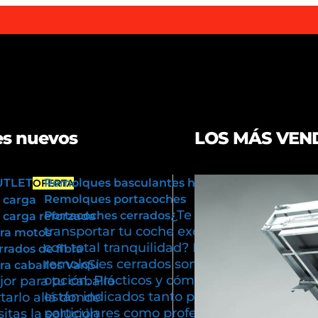
s nuevos
LOS MÁS VEN
UTLET
Remolques basculantes hidráulicos
OFERTA
Remolques portacoches
 carga
¿Te gustaría
Portacoches cerrados
carga reforzada
transportar tu coche exclusivo
ra motos
con total tranquilidad? Los
rados de fibra
remolques cerrados son tu mejor
Si
a caballos Van
opción. Prácticos y cómodos,
or para tu caballo
están indicados tanto para usos
tarlo allá donde
particulares como profesionales.
itas la solución