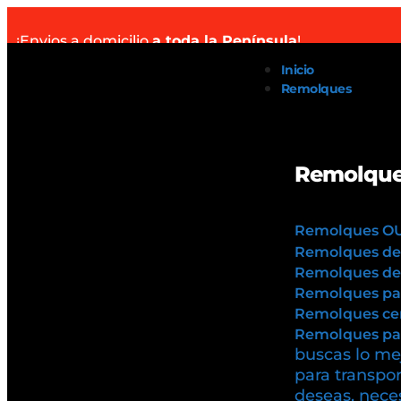
¡Envios a domicilio
a toda la Península
!
Inicio
Remolques
Remolque
Remolques O
Remolques de
Remolques de 
Remolques pa
Remolques cer
Remolques par
buscas lo mej
para transpor
deseas, neces