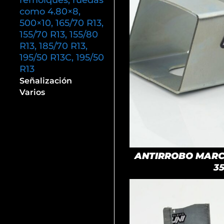
remolques, ruedas
como 4.80×8,
500×10, 165/70 R13,
155/70 R13, 155/80
R13, 185/70 R13,
195/50 R13C, 195/50
R13
Señalización
Varios
ANTIRROBO MARCA
3