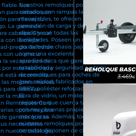
Nuestros remolques portacoches
fiable. Los
cerrados, con rampas largas y
n para caballo son
manejables, te ofrecen una
ón para llevar tu
operación de carga y descarga,
go. La gama de
rápida y con todas las
ra caballos Cheval
facilidades. Poseen un centro de
ta con la mejor
gravedad de chasis bajo, así
dad-precio. Se tratan
como una excelente
 con un precio
aerodinámica que garantiza
a la vez que son de
estabilidad y seguridad. Se trata
 por esta razón que
REMOLQUE BASCU
de remolques para coches de
té está reconocida
3.469
€
gran calidad, fabricados en
 las mejores marcas
PRFV, poliéster reforzado con
 para caballas
fibra de vidrio, un material
r la más
resistente que cuenta también
En Remolques Cuni
con muy buenas propiedades
varias opciones para
mecánicas. Además, todos
e de ganado que se
nuestros remolques portacoches
tus necesidades
cerrados disponen de cinco años
En nuestro catálogo,