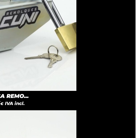
 REMO...
5
IVA incl.
€