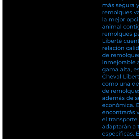
más segura y 
remolques va
la mejor opci
animal conti
remolques pa
Liberté cuen
relación cali
de remolques
inmejorable 
gama alta, es
Cheval Liber
como una de
de remolques
además de se
económica. 
encontrarás 
el transport
adaptarán a 
específicas. 