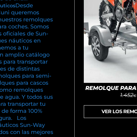
Desde
uticos
uni queremos
nuestros remolques
ara coches. Somos
s oficiales de Sun-
es náuticos en
emos a tu
un amplio catálogo
 para transportar
s de distintas
olques para semi-
olques para cascos
REMOLQUE PARA 
í como remolques
1.452
€
e agua. Y todos sus
ra transportar tu
 de forma 100%
VER LOS REM
gura. Los
áuticos Sun-Way
dos con las mejores