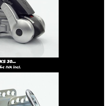
S 30...
4
IVA incl.
€