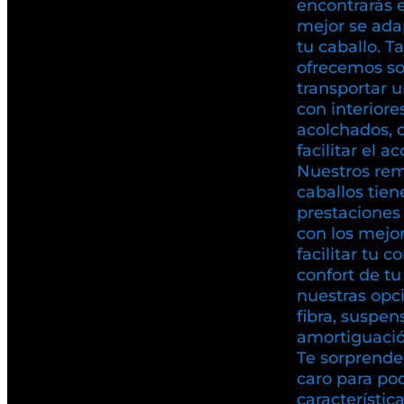
encontrarás 
mejor se ada
tu caballo. T
ofrecemos so
transportar u
con interiore
acolchados, 
facilitar el a
Nuestros rem
caballos tien
prestaciones 
con los mejo
facilitar tu c
confort de t
nuestras opc
fibra, suspen
amortiguación
Te sorprende
caro para pod
característic