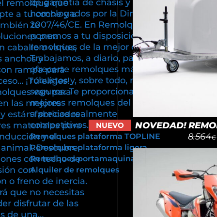
de garantía de chasis y están
el remolque que
homologados por la Directiva
pte a tu coche y a
2007/46/CE. En Remolques Cuni
ambién te
ponemos a tu disposición
luciones para
remolques de la mejor calidad.
n caballo o varios,
Trabajamos, a diario, para poder
s anchos y
ofrecerte remolques más ligeros,
con rampa para
robustos y, sobre todo, más
cceso… ¡Tú eliges!
seguros. Te proporcionamos los
olques van para
mejores remolques del mercado
en las mejores
a precios realmente
y están fabricados
competitivos.
NOVEDAD! REMOL
res materiales para
NUEVO
8.564
onducción y el
Remolques plataforma TOPLINE
€
u animal. Descubre
Remolques plataforma ligera
iones con techo de
Remolques portamaquinaria
sión con
Alquiler de remolques
 o freno de inercia.
rá que no necesitas
er disfrutar de las
as de una…