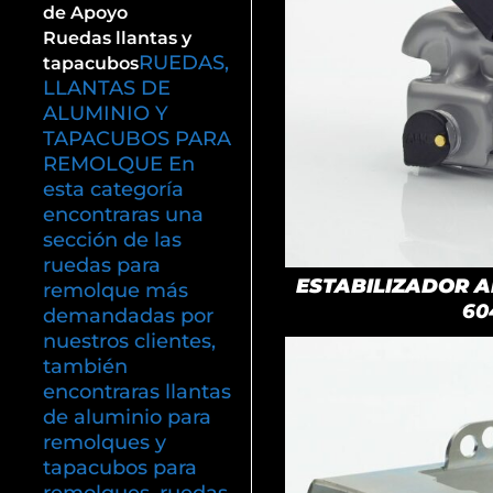
de Apoyo
Ruedas llantas y
RUEDAS,
tapacubos
LLANTAS DE
ALUMINIO Y
TAPACUBOS PARA
REMOLQUE En
esta categoría
encontraras una
sección de las
ruedas para
ESTABILIZADOR AK
remolque más
60
demandadas por
nuestros clientes,
también
encontraras llantas
de aluminio para
remolques y
tapacubos para