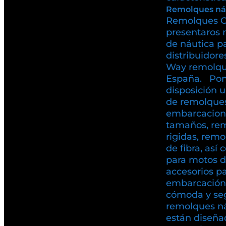
Remolques ná
Remolques C
presentaros 
de náutica p
distribuidore
Way remolqu
España. Pon
disposición 
de remolques
embarcacione
tamaños, rem
rigidas, rem
de fibra, as
para motos d
accesorios pa
embarcación
cómoda y se
remolques n
están diseña