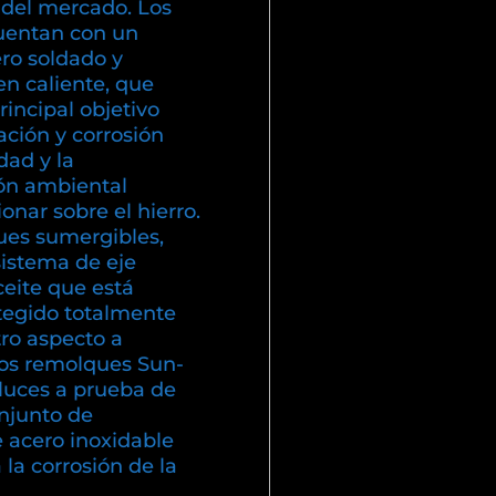
 del mercado. Los
uentan con un
ero soldado y
en caliente, que
incipal objetivo
dación y corrosión
ad y la
ón ambiental
nar sobre el hierro.
es sumergibles,
sistema de eje
eite que está
otegido totalmente
ro aspecto a
los remolques Sun-
luces a prueba de
njunto de
e acero inoxidable
a la corrosión de la