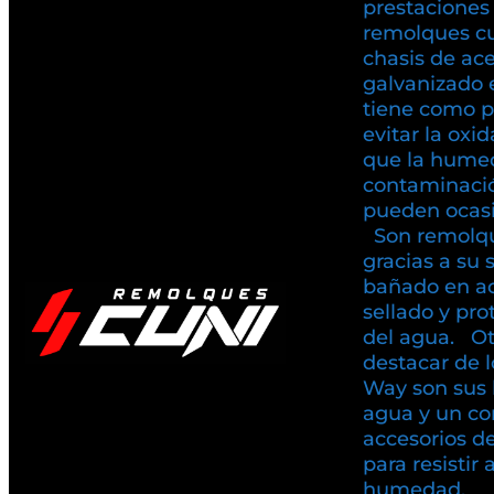
prestaciones
remolques c
chasis de ac
galvanizado 
tiene como pr
evitar la oxi
que la humed
contaminaci
pueden ocasio
Son remolqu
gracias a su 
bañado en ac
sellado y pr
del agua. Ot
destacar de 
Way son sus 
agua y un co
accesorios d
para resistir 
humedad.