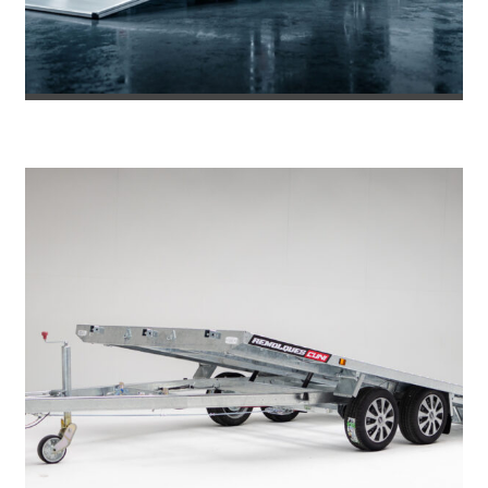
REMOLQUE DE FIBRA ONNE RS
8.469
€
8.953
IVA incl.
€