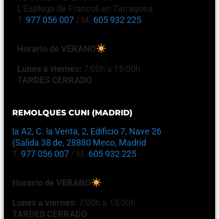
L’Espluga de Francolí en Tarragona
T.
977 056 007
/ M.
605 932 225
Horario de VERANO
Lunes a viernes:
7:00h a 15:00h
TARDES CERRADO
REMOLQUES CUNI (MADRID)
la A2, C. la Venta, 2, Edificio 7, Nave 26
(Salida 38 de, 28880 Meco, Madrid
T.
977 056 007
/ M.
605 932 225
Horario de VERANO
Lunes a viernes:
7:00h a 15:00h
TARDES CERRADO