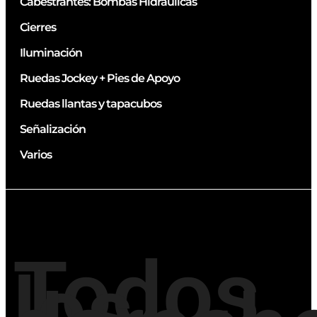
Cabestrantes: Bombas Hidráulicas
Cierres
Iluminación
Ruedas Jockey + Pies de Apoyo
Ruedas llantas y tapacubos
Señalización
Varios
Todos
los