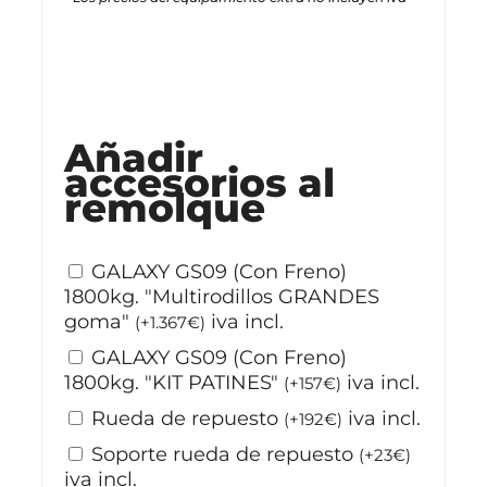
Stock disponible
Añadir
accesorios al
remolque
GALAXY GS09 (Con Freno)
1800kg. "Multirodillos GRANDES
goma"
iva incl.
(
+
1.367
€
)
GALAXY GS09 (Con Freno)
1800kg. "KIT PATINES"
iva incl.
(
+
157
€
)
Rueda de repuesto
iva incl.
(
+
192
€
)
Soporte rueda de repuesto
(
+
23
€
)
iva incl.