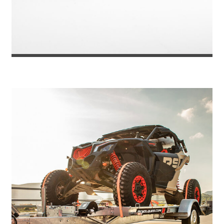
REMOLQUE PORTACOCHES TOKYO 270...
5.565
€
6.049
IVA incl.
€