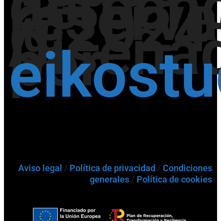
derech
reserv
@2024
/
Diseña
por
eikost
Aviso legal
/
Política de privacidad
/
Condiciones
generales
/
Política de cookies