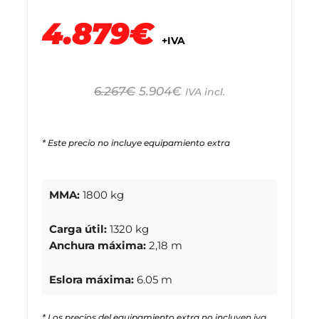
4.879€
+IVA
6.267
€
5.904
€
IVA incl.
* Este precio no incluye equipamiento extra
MMA:
1800 kg
Carga útil:
1320 kg
Anchura máxima:
2,18 m
Eslora máxima:
6.05 m
* Los precios del equipamiento extra no incluyen iva