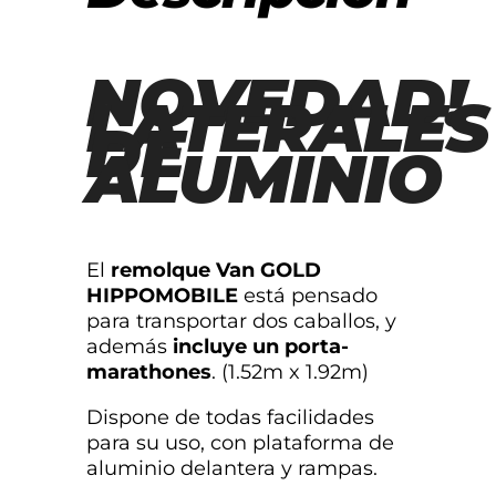
NOVEDAD!
LATERALES
DE
ALUMINIO
El
remolque Van GOLD
HIPPOMOBILE
está pensado
para transportar dos caballos, y
además
incluye un porta-
marathones
. (1.52m x 1.92m)
Dispone de todas facilidades
para su uso, con plataforma de
aluminio delantera y rampas.