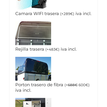
Camara WIFI trasera
iva incl.
(
+
289
€
)
Rejilla trasera
iva incl.
(
+
483
€
)
Porton trasero de fibra
(
+
688
€
600
€
)
iva incl.