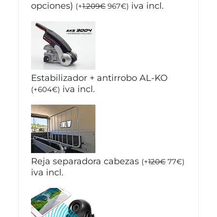
opciones)
iva incl.
(
+
1.209
€
967
€
)
Estabilizador + antirrobo AL-KO
iva incl.
(
+
604
€
)
Reja separadora cabezas
(
+
120
€
77
€
)
iva incl.