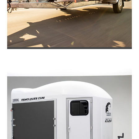
REMOLQUE PORTACOCHES IMOLA PLU...
3.871
€
4.586
IVA incl.
€