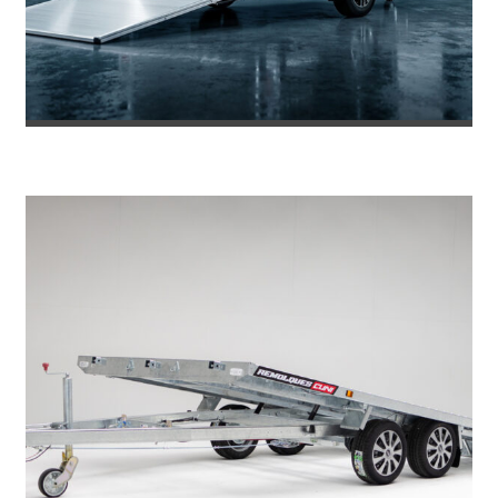
REMOLQUE DE FIBRA ONNE RS
8.469
€
8.953
IVA incl.
€