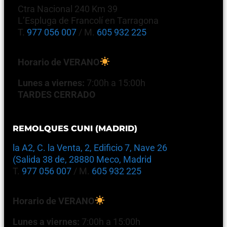
Ctra Nacional 240 Km 39
L’Espluga de Francolí en Tarragona
T.
977 056 007
/ M.
605 932 225
Horario de VERANO
Lunes a viernes:
7:00h a 15:00h
TARDES CERRADO
REMOLQUES CUNI (MADRID)
la A2, C. la Venta, 2, Edificio 7, Nave 26
(Salida 38 de, 28880 Meco, Madrid
T.
977 056 007
/ M.
605 932 225
Horario de VERANO
Lunes a viernes:
7:00h a 15:00h