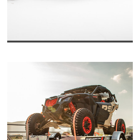
REMOLQUE PORTACOCHES TOKYO 270...
5.565
€
6.049
IVA incl.
€