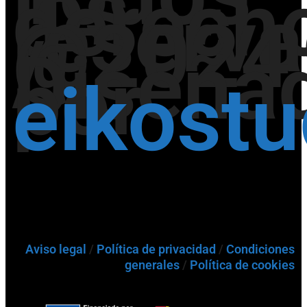
los
derech
reserv
@2024
/
Diseña
por
eikost
Aviso legal
/
Política de privacidad
/
Condiciones
generales
/
Política de cookies