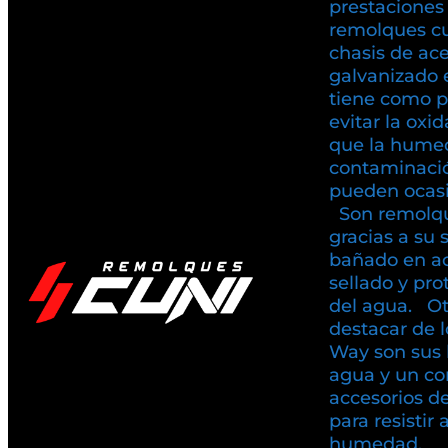
prestaciones
remolques c
chasis de ac
galvanizado 
tiene como pr
evitar la oxi
que la humed
contaminaci
pueden ocasio
Son remolqu
gracias a su 
bañado en ac
sellado y pr
del agua. Ot
destacar de 
Way son sus 
agua y un co
accesorios d
para resistir 
humedad.