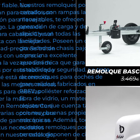
Nuestros remolques portacoches
fiable. Los
cerrados, con rampas largas y
n para caballo son
manejables, te ofrecen una
ón para llevar tu
operación de carga y descarga,
go. La gama de
rápida y con todas las
ra caballos Cheval
facilidades. Poseen un centro de
ta con la mejor
gravedad de chasis bajo, así
dad-precio. Se tratan
como una excelente
 con un precio
aerodinámica que garantiza
a la vez que son de
estabilidad y seguridad. Se trata
 por esta razón que
REMOLQUE BASCU
de remolques para coches de
té está reconocida
3.469
€
gran calidad, fabricados en
 las mejores marcas
PRFV, poliéster reforzado con
 para caballas
fibra de vidrio, un material
r la más
resistente que cuenta también
En Remolques Cuni
con muy buenas propiedades
varias opciones para
mecánicas. Además, todos
e de ganado que se
nuestros remolques portacoches
tus necesidades
cerrados disponen de cinco años
En nuestro catálogo,