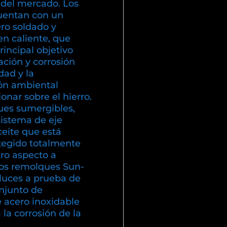
 del mercado. Los
uentan con un
ero soldado y
en caliente, que
incipal objetivo
dación y corrosión
ad y la
ón ambiental
nar sobre el hierro.
es sumergibles,
sistema de eje
eite que está
otegido totalmente
ro aspecto a
los remolques Sun-
luces a prueba de
njunto de
e acero inoxidable
a la corrosión de la