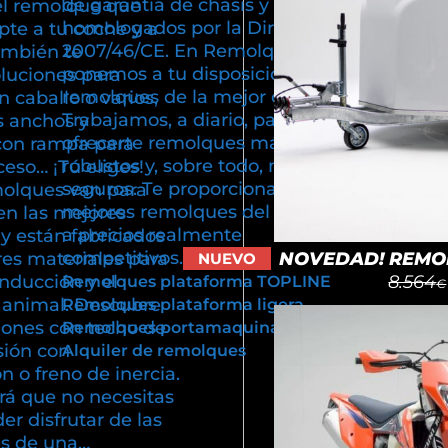
de garantía de chasis y están
el remolque que
homologados por la Directiva
pte a tu coche y a
2007/46/CE. En Remolques Cuni
ambién te
ponemos a tu disposición
luciones para
remolques de la mejor calidad.
n caballo o varios,
Trabajamos, a diario, para poder
s anchos y
ofrecerte remolques más ligeros,
con rampa para
robustos y, sobre todo, más
cceso… ¡Tú eliges!
seguros. Te proporcionamos los
olques van para
mejores remolques del mercado
en las mejores
a precios realmente
y están fabricados
competitivos.
NOVEDAD! REMOL
res materiales para
NUEVO
8.564
onducción y el
Remolques plataforma TOPLINE
€
u animal. Descubre
Remolques plataforma ligera
iones con techo de
Remolques portamaquinaria
sión con
Alquiler de remolques
 o freno de inercia.
rá que no necesitas
er disfrutar de las
as de una…