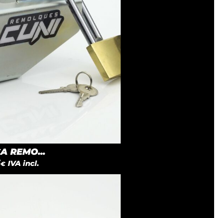
 REMO...
5
IVA incl.
€