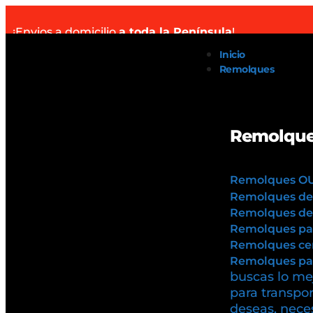
¡Envios a domicilio
a toda la Península
!
Inicio
Remolques
Remolque
Remolques O
Remolques de
Remolques de 
Remolques pa
Remolques cer
Remolques par
buscas lo mej
para transpor
deseas, neces