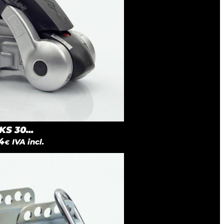
S 30...
4
IVA incl.
€