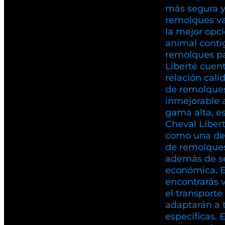
más segura y 
remolques va
la mejor opci
animal conti
remolques pa
Liberté cuen
relación cali
de remolques
inmejorable 
gama alta, es
Cheval Liber
como una de
de remolques
además de se
económica. 
encontrarás 
el transport
adaptarán a 
específicas. 