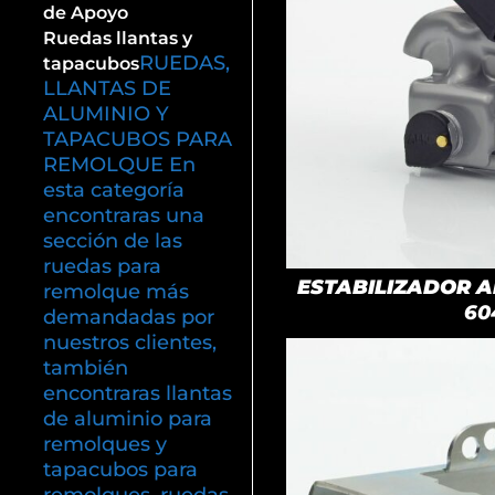
de Apoyo
Ruedas llantas y
RUEDAS,
tapacubos
LLANTAS DE
ALUMINIO Y
TAPACUBOS PARA
REMOLQUE En
esta categoría
encontraras una
sección de las
ruedas para
ESTABILIZADOR AK
remolque más
60
demandadas por
nuestros clientes,
también
encontraras llantas
de aluminio para
remolques y
tapacubos para