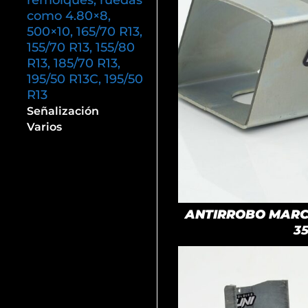
remolques, ruedas
como 4.80×8,
500×10, 165/70 R13,
155/70 R13, 155/80
R13, 185/70 R13,
195/50 R13C, 195/50
R13
Señalización
Varios
ANTIRROBO MARCA
3