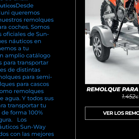
Desde
uticos
uni queremos
nuestros remolques
ara coches. Somos
s oficiales de Sun-
es náuticos en
emos a tu
un amplio catálogo
 para transportar
s de distintas
olques para semi-
olques para cascos
REMOLQUE PARA 
í como remolques
1.452
€
e agua. Y todos sus
ra transportar tu
 de forma 100%
VER LOS REM
gura. Los
áuticos Sun-Way
dos con las mejores