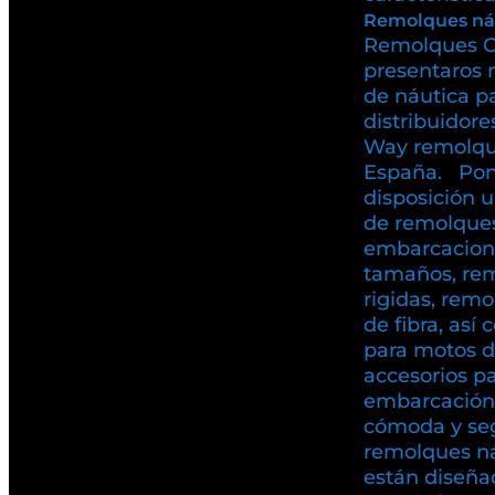
Remolques ná
Remolques C
presentaros 
de náutica p
distribuidore
Way remolqu
España. Pon
disposición 
de remolques
embarcacione
tamaños, rem
rigidas, rem
de fibra, as
para motos d
accesorios pa
embarcación
cómoda y se
remolques n
están diseña