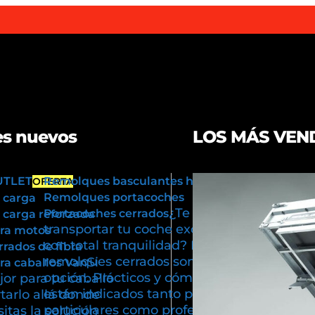
s nuevos
LOS MÁS VEN
UTLET
Remolques basculantes hidráulicos
OFERTA
Remolques portacoches
 carga
¿Te gustaría
Portacoches cerrados
carga reforzada
transportar tu coche exclusivo
ra motos
con total tranquilidad? Los
rados de fibra
remolques cerrados son tu mejor
Si
a caballos Van
opción. Prácticos y cómodos,
or para tu caballo
están indicados tanto para usos
tarlo allá donde
particulares como profesionales.
itas la solución