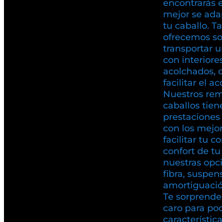
encontrarás 
mejor se ada
tu caballo. T
ofrecemos so
transportar u
con interiore
acolchados, 
facilitar el a
Nuestros rem
caballos tien
prestaciones 
con los mejo
facilitar tu c
confort de t
nuestras opc
fibra, suspen
amortiguación
Te sorprende
caro para pod
característic