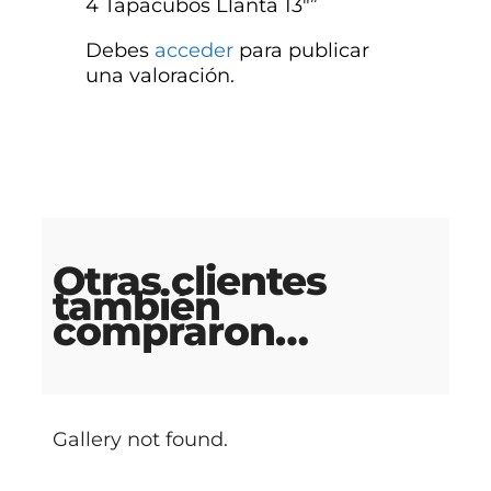
4 Tapacubos Llanta 13″”
Debes
acceder
para publicar
una valoración.
Otras clientes
también
compraron…
Gallery not found.