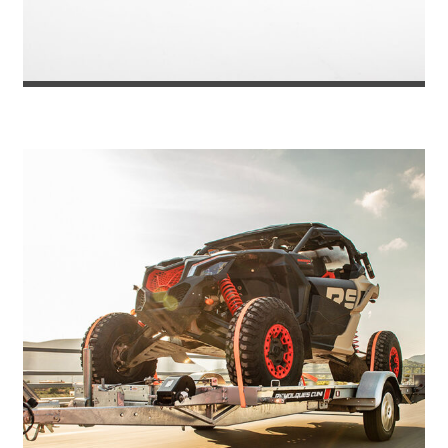
REMOLQUE PORTACOCHES TOKYO 270...
5.565
€
6.049
IVA incl.
€