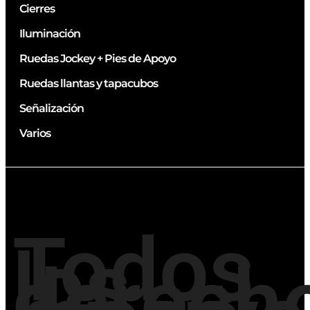
Cierres
Iluminación
Ruedas Jockey + Pies de Apoyo
Ruedas llantas y tapacubos
Señalización
Varios
Todos
los
derech