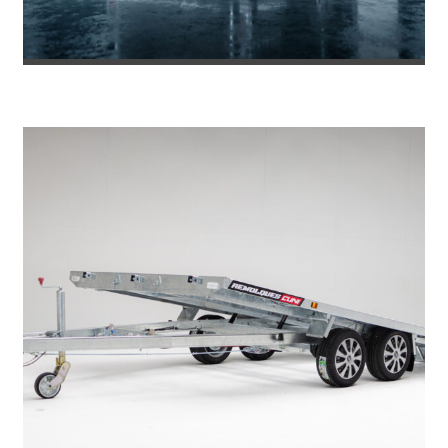
REMOLQUE DE FIBRA ONNE RS
8.469
€
8.953
IVA incl.
€