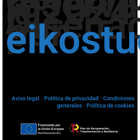
reserv
@2024
/
Diseña
por
eikost
Aviso legal
/
Política de privacidad
/
Condiciones
generales
/
Política de cookies