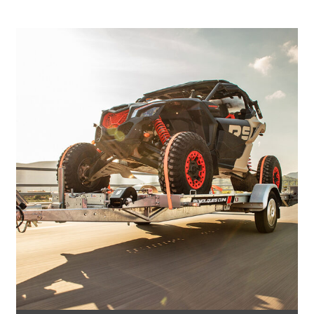
5.565
€
6.049
IVA incl.
€