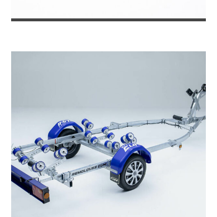
REMOLQUE PARA MOTO DE AGUA SUN...
1.572
€
1.785
IVA incl.
€