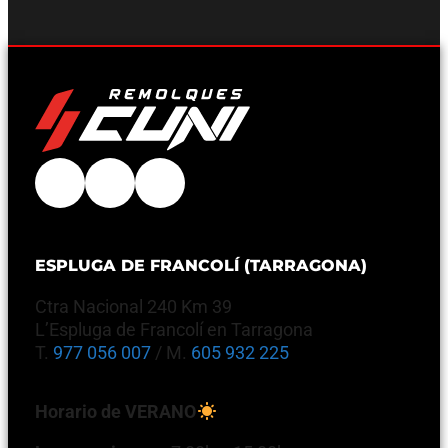
ESPLUGA DE FRANCOLÍ (TARRAGONA)
Ctra Nacional 240 Km 39
L’Espluga de Francolí en Tarragona
T.
977 056 007
/ M.
605 932 225
Horario de VERANO