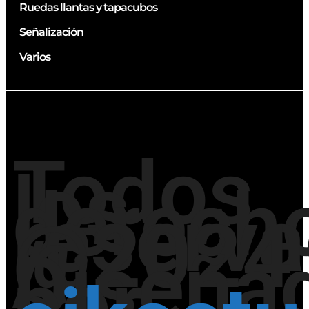
Ruedas llantas y tapacubos
Señalización
Varios
Todos
los
derech
reserv
@2024
/
Diseña
por