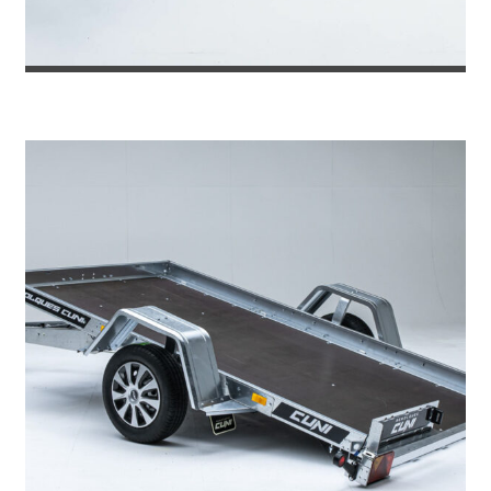
REMOLQUE PARA EMBARCACION 6 ME...
2.310
€
2.445
IVA incl.
€