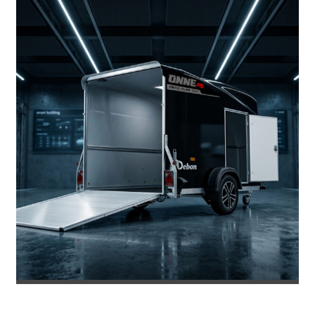
REMOLQUE DE FIBRA ONNE RS
8.469
€
8.953
IVA incl.
€