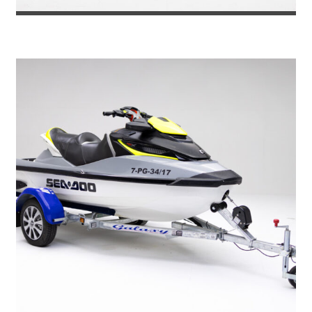
REMOLQUE VAN PARA 2 CABALLOS G...
7.380
€
8.071
IVA incl.
€