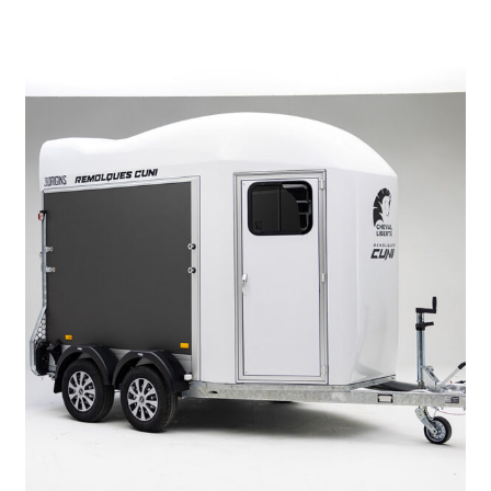
REMOLQUE PORTACOCHES IMOLA PLU...
3.871
€
4.586
IVA incl.
€