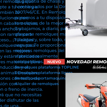
de garantía de chasis y están
el remolque que
homologados por la Directiva
pte a tu coche y a
2007/46/CE. En Remolques Cuni
ambién te
ponemos a tu disposición
luciones para
remolques de la mejor calidad.
n caballo o varios,
Trabajamos, a diario, para poder
s anchos y
ofrecerte remolques más ligeros,
con rampa para
robustos y, sobre todo, más
cceso… ¡Tú eliges!
seguros. Te proporcionamos los
olques van para
mejores remolques del mercado
en las mejores
a precios realmente
y están fabricados
competitivos.
NOVEDAD! REMOL
res materiales para
NUEVO
8.564
onducción y el
Remolques plataforma TOPLINE
€
u animal. Descubre
Remolques plataforma ligera
iones con techo de
Remolques portamaquinaria
sión con
Alquiler de remolques
 o freno de inercia.
rá que no necesitas
er disfrutar de las
as de una…