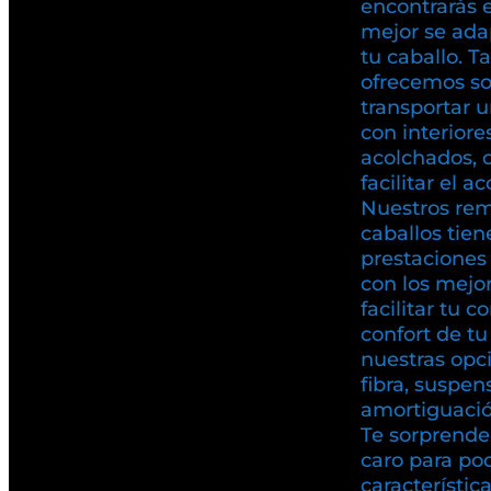
encontrarás 
mejor se ada
tu caballo. T
ofrecemos so
transportar u
con interiore
acolchados, 
facilitar el a
Nuestros rem
caballos tien
prestaciones 
con los mejo
facilitar tu c
confort de t
nuestras opc
fibra, suspen
amortiguación
Te sorprende
caro para pod
característic