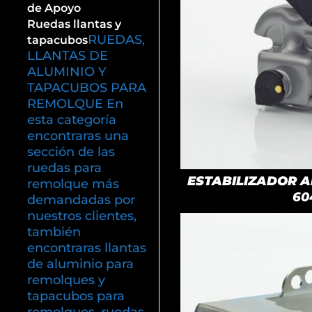
de Apoyo
Ruedas llantas y
RUEDAS,
tapacubos
LLANTAS DE
ALUMINIO Y
TAPACUBOS PARA
REMOLQUE En
esta categoría
encontraras una
sección de las
ruedas para
ESTABILIZADOR AK
remolque más
60
demandadas por
nuestros clientes,
también
encontraras llantas
de aluminio para
remolques y
tapacubos para