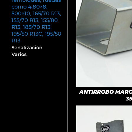
remolques, ruedas
como 4.80×8,
500×10, 165/70 R13,
155/70 R13, 155/80
R13, 185/70 R13,
195/50 R13C, 195/50
R13
Señalización
Varios
ANTIRROBO MARCA
3