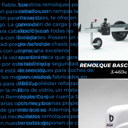
Nuestros remolques portacoches
fiable. Los
cerrados, con rampas largas y
n para caballo son
manejables, te ofrecen una
ón para llevar tu
operación de carga y descarga,
go. La gama de
rápida y con todas las
ra caballos Cheval
facilidades. Poseen un centro de
ta con la mejor
gravedad de chasis bajo, así
dad-precio. Se tratan
como una excelente
 con un precio
aerodinámica que garantiza
a la vez que son de
estabilidad y seguridad. Se trata
 por esta razón que
REMOLQUE BASCU
de remolques para coches de
té está reconocida
3.469
€
gran calidad, fabricados en
 las mejores marcas
PRFV, poliéster reforzado con
 para caballas
fibra de vidrio, un material
r la más
resistente que cuenta también
En Remolques Cuni
con muy buenas propiedades
varias opciones para
mecánicas. Además, todos
e de ganado que se
nuestros remolques portacoches
tus necesidades
cerrados disponen de cinco años
En nuestro catálogo,