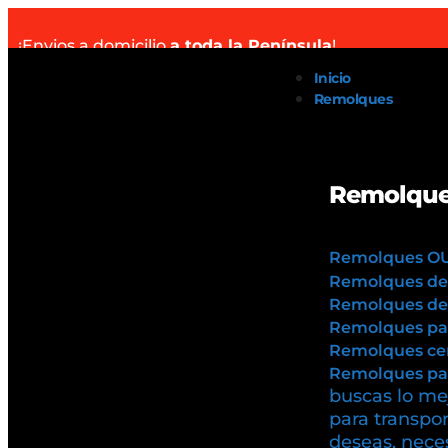
¡Envios a domicilio
a toda la Península
!
Inicio
Remolques
Remolque
Remolques O
Remolques de
Remolques de 
Remolques pa
Remolques cer
Remolques par
buscas lo mej
para transpor
deseas, neces