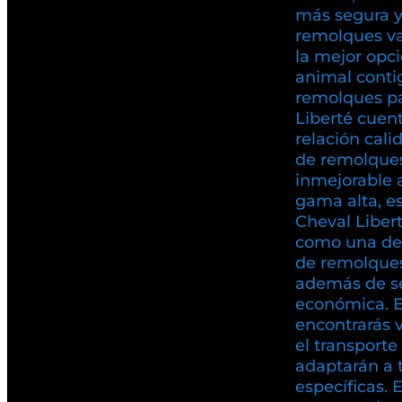
más segura y 
remolques va
la mejor opci
animal conti
remolques pa
Liberté cuen
relación cali
de remolques
inmejorable 
gama alta, es
Cheval Liber
como una de
de remolques
además de se
económica. 
encontrarás 
el transport
adaptarán a 
específicas. 