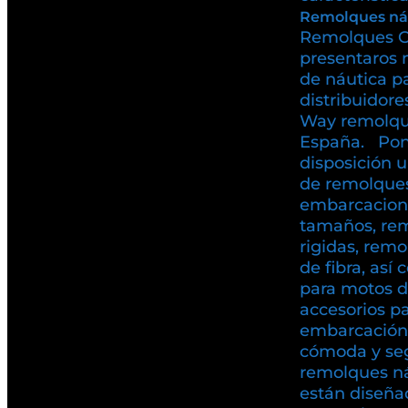
Remolques ná
Remolques C
presentaros 
de náutica p
distribuidore
Way remolqu
España. Pon
disposición 
de remolques
embarcacione
tamaños, rem
rigidas, rem
de fibra, as
para motos d
accesorios pa
embarcación
cómoda y se
remolques n
están diseña