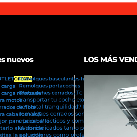
s nuevos
LOS MÁS VEN
UTLET
Remolques basculantes hidráulicos
OFERTA
Remolques portacoches
 carga
¿Te gustaría
Portacoches cerrados
carga reforzada
transportar tu coche exclusivo
ra motos
con total tranquilidad? Los
rados de fibra
remolques cerrados son tu mejor
Si
a caballos Van
opción. Prácticos y cómodos,
or para tu caballo
están indicados tanto para usos
tarlo allá donde
particulares como profesionales.
itas la solución