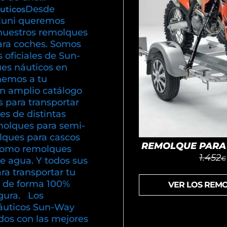
Desde
uticos
uni queremos
nuestros remolques
ara coches. Somos
s oficiales de Sun-
es náuticos en
emos a tu
un amplio catálogo
 para transportar
s de distintas
olques para semi-
olques para cascos
REMOLQUE PARA 
í como remolques
1.452
€
e agua. Y todos sus
ra transportar tu
 de forma 100%
VER LOS REM
gura. Los
áuticos Sun-Way
dos con las mejores