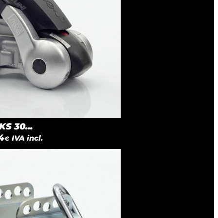
S 30...
4
IVA incl.
€