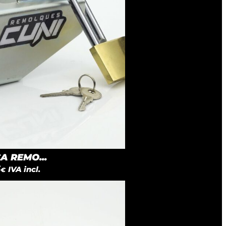
 REMO...
5
IVA incl.
€