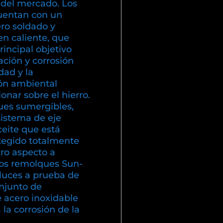
 del mercado. Los
uentan con un
ero soldado y
en caliente, que
incipal objetivo
dación y corrosión
ad y la
ón ambiental
nar sobre el hierro.
es sumergibles,
sistema de eje
eite que está
otegido totalmente
ro aspecto a
los remolques Sun-
luces a prueba de
njunto de
e acero inoxidable
a la corrosión de la