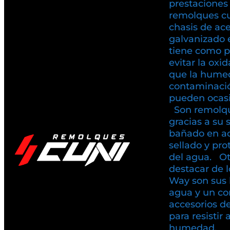
prestaciones
remolques c
chasis de ac
galvanizado 
tiene como pr
evitar la oxi
que la humed
contaminaci
pueden ocasio
Son remolqu
gracias a su 
bañado en ac
sellado y pr
del agua. Ot
destacar de 
Way son sus 
agua y un co
accesorios d
para resistir 
humedad.