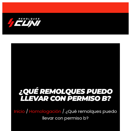
¡Envios a domicilio
a toda la Península
!
Remolques OUTLET
Sobre nosotros
¿QUÉ REMOLQUES PUEDO
LLEVAR CON PERMISO B?
Inicio
/
Homologación
/ ¿Qué remolques puedo
llevar con permiso b?