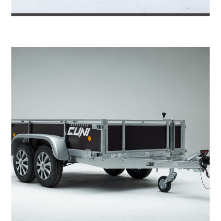
REMOLQUE PLATAFORMA SILVER 300...
2.903
€
3.908
IVA incl.
€