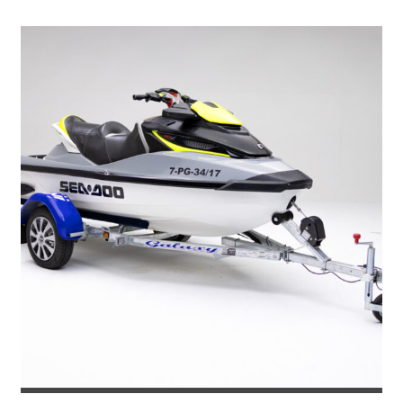
7.380
€
8.071
IVA incl.
€
REMOLQUE PARA MOTO DE AGUA SUN...