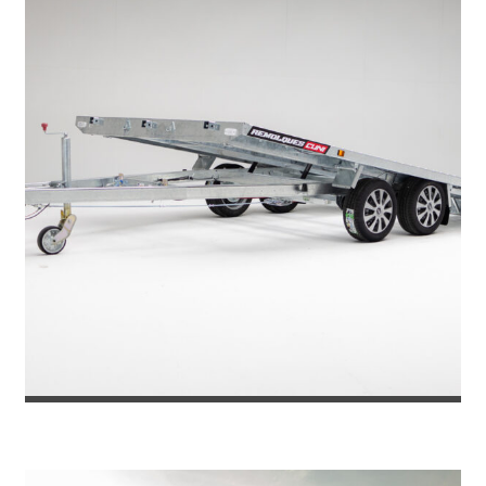
REMOLQUE PORTACOCHES TOKYO 270...
5.565
€
6.049
IVA incl.
€