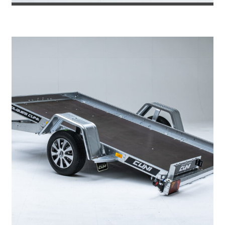
REMOLQUE PARA EMBARCACION 6 ME...
2.310
€
2.445
IVA incl.
€