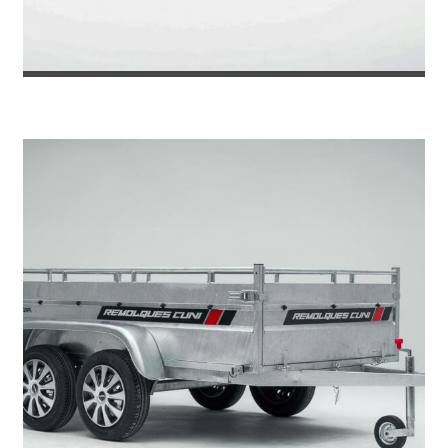
REMOLQUE PORTAMAQUINARIA RAPTO...
7.501
€
9.172
IVA incl.
€