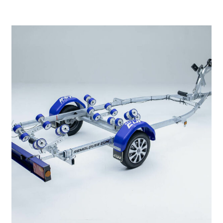
1.572
€
1.785
IVA incl.
€