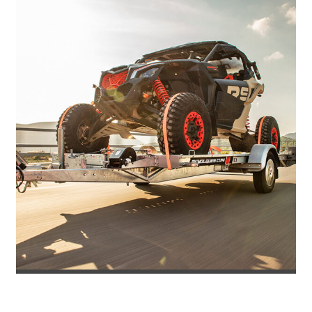
REMOLQUE PORTACOCHES IMOLA PLU...
3.871
€
4.586
IVA incl.
€