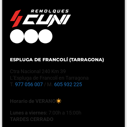
ESPLUGA DE FRANCOLÍ (TARRAGONA)
Ctra Nacional 240 Km 39
L’Espluga de Francolí en Tarragona
T.
977 056 007
/ M.
605 932 225
Horario de VERANO
Lunes a viernes:
7:00h a 15:00h
TARDES CERRADO