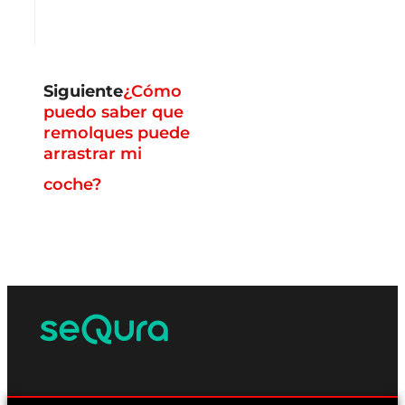
Siguiente
¿Cómo
puedo saber que
remolques puede
arrastrar mi
coche?