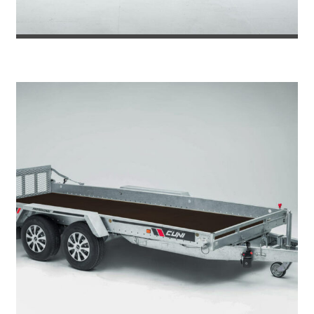
REMOLQUE DE CARGA ELEGANCE M3...
3.387
€
3.629
IVA incl.
€