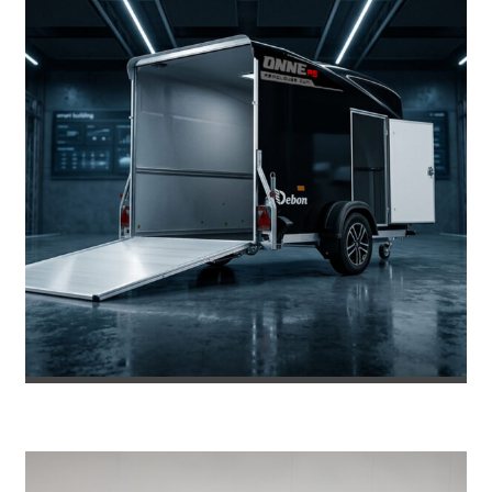
REMOLQUE DE FIBRA ONNE RS
8.469
€
8.953
IVA incl.
€