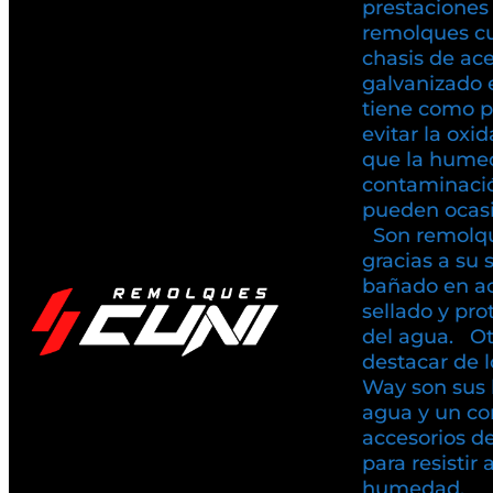
prestaciones
remolques c
chasis de ac
galvanizado 
tiene como pr
evitar la oxi
que la humed
contaminaci
pueden ocasio
Son remolqu
gracias a su 
bañado en ac
sellado y pr
del agua. Ot
destacar de 
Way son sus 
agua y un co
accesorios d
para resistir 
humedad.