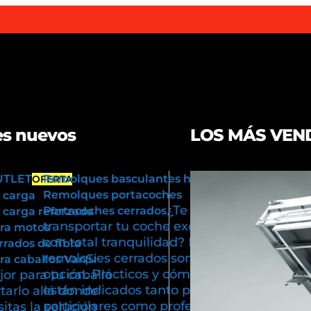
s nuevos
LOS MÁS VEN
UTLET
Remolques basculantes hidráulicos
OFERTA
Remolques portacoches
 carga
¿Te gustaría
Portacoches cerrados
carga reforzada
transportar tu coche exclusivo
ra motos
con total tranquilidad? Los
rados de fibra
remolques cerrados son tu mejor
Si
a caballos Van
opción. Prácticos y cómodos,
or para tu caballo
están indicados tanto para usos
tarlo allá donde
particulares como profesionales.
itas la solución