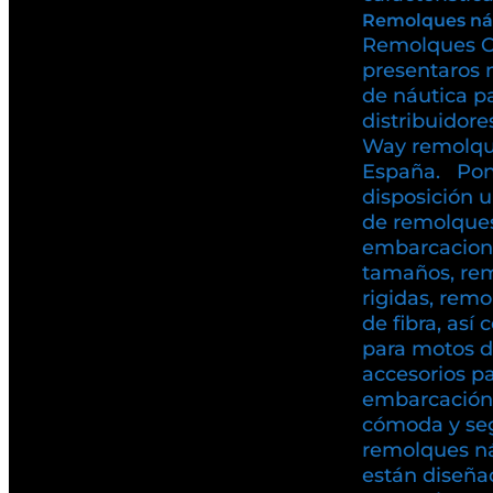
Remolques ná
Remolques C
presentaros 
de náutica p
distribuidore
Way remolqu
España. Pon
disposición 
de remolques
embarcacione
tamaños, rem
rigidas, rem
de fibra, as
para motos d
accesorios pa
embarcación
cómoda y se
remolques n
están diseña