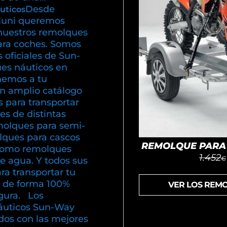
Desde
uticos
uni queremos
nuestros remolques
ara coches. Somos
s oficiales de Sun-
es náuticos en
emos a tu
un amplio catálogo
 para transportar
s de distintas
olques para semi-
olques para cascos
REMOLQUE PARA 
í como remolques
1.452
€
e agua. Y todos sus
ra transportar tu
 de forma 100%
VER LOS REM
gura. Los
áuticos Sun-Way
dos con las mejores