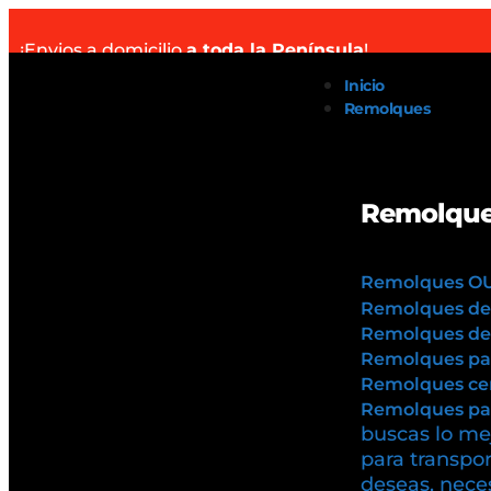
¡Envios a domicilio
a toda la Península
!
Inicio
Remolques
Remolque
Remolques O
Remolques de
Remolques de 
Remolques pa
Remolques cer
Remolques par
buscas lo mej
para transpor
deseas, neces