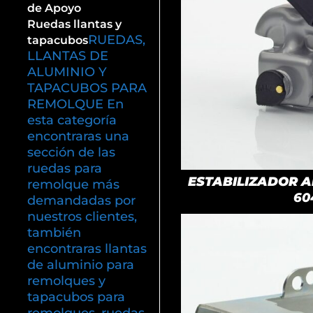
de Apoyo
Ruedas llantas y
RUEDAS,
tapacubos
LLANTAS DE
ALUMINIO Y
TAPACUBOS PARA
REMOLQUE En
esta categoría
encontraras una
sección de las
ruedas para
ESTABILIZADOR AK
remolque más
60
demandadas por
nuestros clientes,
también
encontraras llantas
de aluminio para
remolques y
tapacubos para