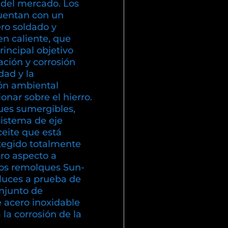
 del mercado. Los
uentan con un
ero soldado y
en caliente, que
incipal objetivo
dación y corrosión
ad y la
ón ambiental
nar sobre el hierro.
es sumergibles,
sistema de eje
eite que está
otegido totalmente
ro aspecto a
los remolques Sun-
luces a prueba de
njunto de
e acero inoxidable
a la corrosión de la