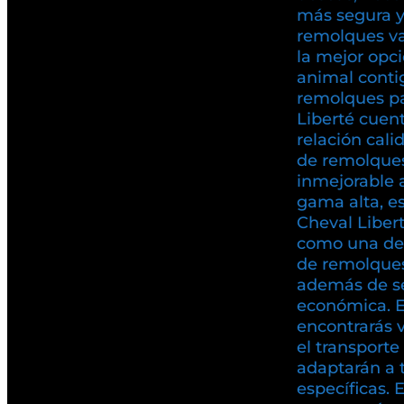
más segura y 
remolques va
la mejor opci
animal conti
remolques pa
Liberté cuen
relación cali
de remolques
inmejorable 
gama alta, es
Cheval Liber
como una de
de remolques
además de se
económica. 
encontrarás 
el transport
adaptarán a 
específicas. 