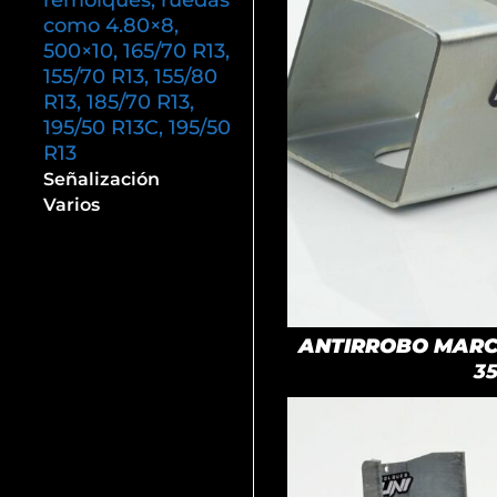
remolques, ruedas
como 4.80×8,
500×10, 165/70 R13,
155/70 R13, 155/80
R13, 185/70 R13,
195/50 R13C, 195/50
R13
Señalización
Varios
ANTIRROBO MARCA
3