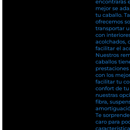
encontrarás 
mejor se ada
tu caballo. T
ofrecemos so
transportar u
con interiore
acolchados, 
facilitar el a
Nuestros rem
caballos tien
prestaciones 
con los mejo
facilitar tu c
confort de t
nuestras opc
fibra, suspen
amortiguación
Te sorprende
caro para pod
característic