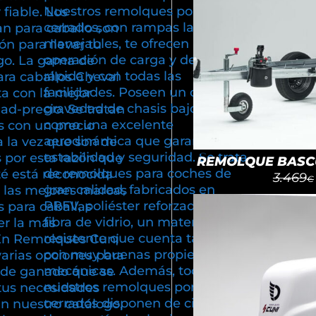
Nuestros remolques portacoches
fiable. Los
cerrados, con rampas largas y
n para caballo son
manejables, te ofrecen una
ón para llevar tu
operación de carga y descarga,
go. La gama de
rápida y con todas las
ra caballos Cheval
facilidades. Poseen un centro de
ta con la mejor
gravedad de chasis bajo, así
dad-precio. Se tratan
como una excelente
 con un precio
aerodinámica que garantiza
a la vez que son de
estabilidad y seguridad. Se trata
 por esta razón que
REMOLQUE BASCU
de remolques para coches de
té está reconocida
3.469
€
gran calidad, fabricados en
 las mejores marcas
PRFV, poliéster reforzado con
 para caballas
fibra de vidrio, un material
r la más
resistente que cuenta también
En Remolques Cuni
con muy buenas propiedades
varias opciones para
mecánicas. Además, todos
e de ganado que se
nuestros remolques portacoches
tus necesidades
cerrados disponen de cinco años
En nuestro catálogo,