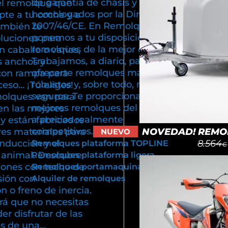
de garantía de chasis y están
el remolque que
homologados por la Directiva
pte a tu coche y a
2007/46/CE. En Remolques Cuni
ambién te
ponemos a tu disposición
luciones para
remolques de la mejor calidad.
n caballo o varios,
Trabajamos, a diario, para poder
s anchos y
ofrecerte remolques más ligeros,
con rampa para
robustos y, sobre todo, más
cceso… ¡Tú eliges!
seguros. Te proporcionamos los
olques van para
mejores remolques del mercado
en las mejores
a precios realmente
y están fabricados
competitivos.
NOVEDAD! REMOL
res materiales para
NUEVO
8.564
onducción y el
Remolques plataforma TOPLINE
€
u animal. Descubre
Remolques plataforma ligera
iones con techo de
Remolques portamaquinaria
sión con
Alquiler de remolques
 o freno de inercia.
rá que no necesitas
er disfrutar de las
as de una…