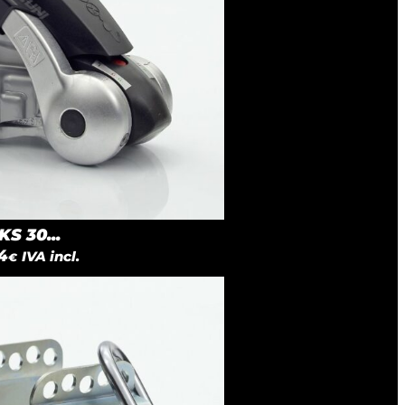
S 30...
4
IVA incl.
€