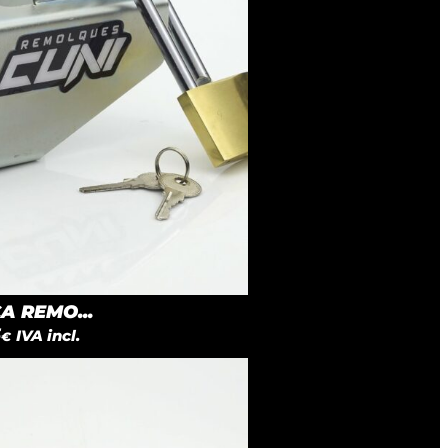
 REMO...
5
IVA incl.
€