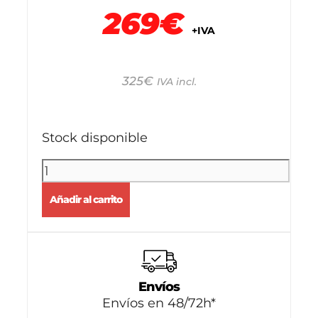
269€
+IVA
325
€
IVA incl.
Stock disponible
Añadir al carrito
Envíos
Envíos en 48/72h*