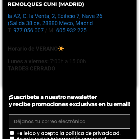
REMOLQUES CUNI (MADRID)
la A2, C. la Venta, 2, Edificio 7, Nave 26
(Salida 38 de, 28880 Meco, Madrid
T.
977 056 007
/ M.
605 932 225
Horario de VERANO
Lunes a viernes:
7:00h a 15:00h
TARDES CERRADO
¡Suscríbete a nuestro newsletter
y recibe promociones exclusivas en tu email!
He leído y acepto la
política de privacidad
.
Acepto recibir información comercial