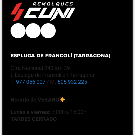
ESPLUGA DE FRANCOLÍ (TARRAGONA)
Ctra Nacional 240 Km 39
L’Espluga de Francolí en Tarragona
T.
977 056 007
/ M.
605 932 225
Horario de VERANO
Lunes a viernes:
7:00h a 15:00h
TARDES CERRADO