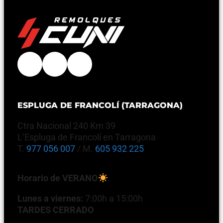
ESPLUGA DE FRANCOLÍ (TARRAGONA)
Ctra Nacional 240 Km 39
L’Espluga de Francolí en Tarragona
T.
977 056 007
/ M.
605 932 225
Horario de VERANO
Lunes a viernes:
7:00h a 15:00h
TARDES CERRADO